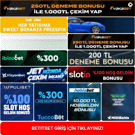
×
BETITBET GİRİŞ İÇİN TIKLAYINIZ!