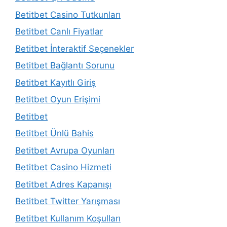
Betitbet Casino Tutkunları
Betitbet Canlı Fiyatlar
Betitbet İnteraktif Seçenekler
Betitbet Bağlantı Sorunu
Betitbet Kayıtlı Giriş
Betitbet Oyun Erişimi
Betitbet
Betitbet Ünlü Bahis
Betitbet Avrupa Oyunları
Betitbet Casino Hizmeti
Betitbet Adres Kapanışı
Betitbet Twitter Yarışması
Betitbet Kullanım Koşulları