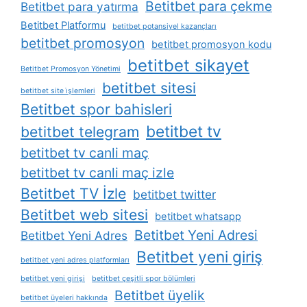
Betitbet para çekme
Betitbet para yatırma
Betitbet Platformu
betitbet potansiyel kazançları
betitbet promosyon
betitbet promosyon kodu
betitbet sikayet
Betitbet Promosyon Yönetimi
betitbet sitesi
betitbet site i̇şlemleri
Betitbet spor bahisleri
betitbet tv
betitbet telegram
betitbet tv canli maç
betitbet tv canli maç izle
Betitbet TV İzle
betitbet twitter
Betitbet web sitesi
betitbet whatsapp
Betitbet Yeni Adresi
Betitbet Yeni Adres
Betitbet yeni giriş
betitbet yeni adres platformları
betitbet yeni girişi
betitbet çeşitli spor bölümleri
Betitbet üyelik
betitbet üyeleri hakkında