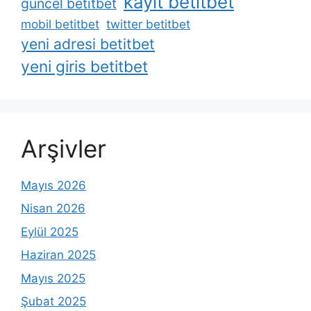
kayit betitbet
güncel betitbet
mobil betitbet
twitter betitbet
yeni adresi betitbet
yeni giris betitbet
Arşivler
Mayıs 2026
Nisan 2026
Eylül 2025
Haziran 2025
Mayıs 2025
Şubat 2025