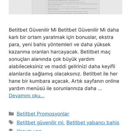
Betitbet Güvenilir Mi Betitbet Güvenilir Mi daha
karlı bir ortam yaratmak için bonuslar, ekstra
para, yeni bahis yöntemleri ve daha yüksek
kazanma oranları harcayacak. Betitbet maç
sonuçları alanında çok büyük yardım
alabileceksiniz ve maddi gelirinizi daha keyifli
alanlarda sağlamış olacaksınız. Betitbet ile her
hane bir kumbara açacak. Artık sayfanın online
yardım menüsü ile sorunlarınıza daha …
Devamını oku…
Kategoriler
Betitbet Promosyonlar
Etiketler
Betitbet güvenilir mi
,
Betitbet yabancı bahis