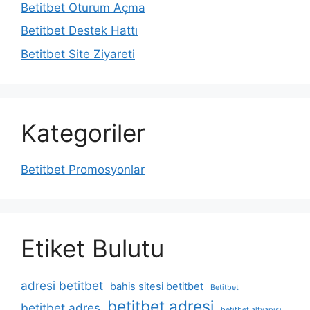
Betitbet Oturum Açma
Betitbet Destek Hattı
Betitbet Site Ziyareti
Kategoriler
Betitbet Promosyonlar
Etiket Bulutu
adresi betitbet
bahis sitesi betitbet
Betitbet
betitbet adresi
betitbet adres
betitbet altyapısı