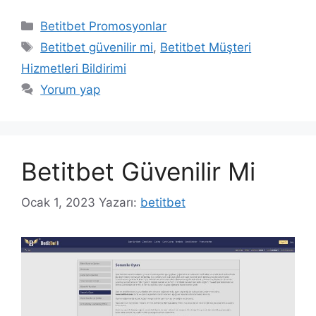
Kategoriler
Betitbet Promosyonlar
Etiketler
Betitbet güvenilir mi
,
Betitbet Müşteri
Hizmetleri Bildirimi
Yorum yap
Betitbet Güvenilir Mi
Ocak 1, 2023
Yazarı:
betitbet