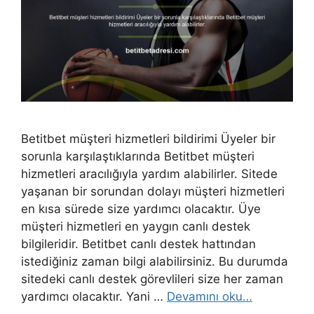
Betitbet müşteri hizmetleri bildirimi Üyeler bir
sorunla karşılaştıklarında Betitbet müşteri
hizmetleri aracılığıyla yardım alabilirler. Sitede
yaşanan bir sorundan dolayı müşteri hizmetleri
en kısa sürede size yardımcı olacaktır. Üye
müşteri hizmetleri en yaygın canlı destek
bilgileridir. Betitbet canlı destek hattından
istediğiniz zaman bilgi alabilirsiniz. Bu durumda
sitedeki canlı destek görevlileri size her zaman
yardımcı olacaktır. Yani …
Devamını oku…