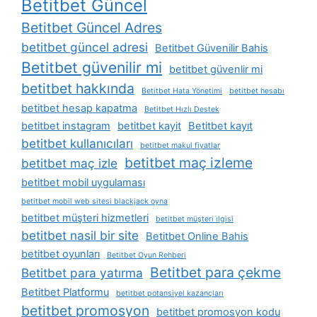
Betitbet Güncel
Betitbet Güncel Adres
betitbet güncel adresi
Betitbet Güvenilir Bahis
Betitbet güvenilir mi
betitbet güvenlir mi
betitbet hakkında
Betitbet Hata Yönetimi
betitbet hesabı
betitbet hesap kapatma
Betitbet Hızlı Destek
betitbet instagram
betitbet kayit
Betitbet kayıt
betitbet kullanıcıları
betitbet makul fiyatlar
betitbet maç izleme
betitbet maç izle
betitbet mobil uygulaması
betitbet mobil web sitesi blackjack oyna
betitbet müşteri hizmetleri
betitbet müşteri i̇lgisi
betitbet nasil bir site
Betitbet Online Bahis
betitbet oyunları
Betitbet Oyun Rehberi
Betitbet para çekme
Betitbet para yatırma
Betitbet Platformu
betitbet potansiyel kazançları
betitbet promosyon
betitbet promosyon kodu