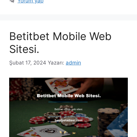
Yorum yap
Betitbet Mobile Web
Sitesi.
Şubat 17, 2024
Yazarı:
admin