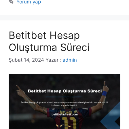
Yorum yap
Betitbet Hesap
Oluşturma Süreci
Şubat 14, 2024
Yazarı:
admin