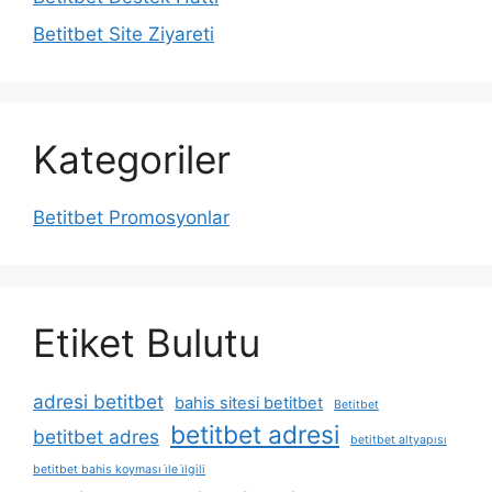
Betitbet Site Ziyareti
Kategoriler
Betitbet Promosyonlar
Etiket Bulutu
adresi betitbet
bahis sitesi betitbet
Betitbet
betitbet adresi
betitbet adres
betitbet altyapısı
betitbet bahis koyması i̇le i̇lgili