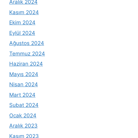
Aralık 2024
Kasım 2024
Ekim 2024
Eylül 2024
Ağustos 2024
Temmuz 2024
Haziran 2024
Mayıs 2024
Nisan 2024
Mart 2024
Şubat 2024
Ocak 2024
Aralık 2023
Kasım 2023