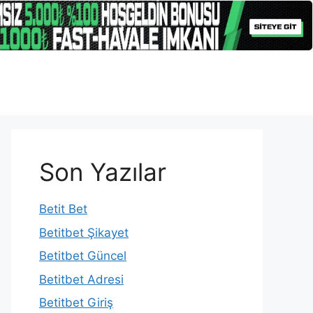
Son Yazılar
Betit Bet
Betitbet Şikayet
Betitbet Güncel
Betitbet Adresi
Betitbet Giriş