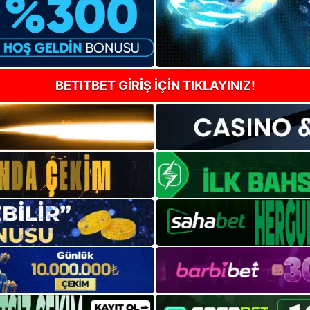
BETITBET GİRİŞ İÇİN TIKLAYINIZ!