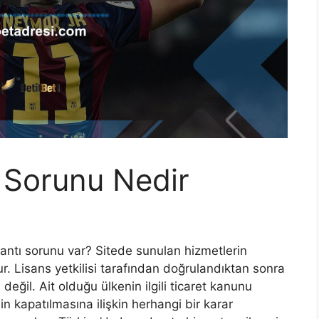
ı Sorunu Nedir
antı sorunu var? Sitede sunulan hizmetlerin
ktur. Lisans yetkilisi tarafından doğrulandıktan sonra
değil. Ait olduğu ülkenin ilgili ticaret kanunu
in kapatılmasına ilişkin herhangi bir karar