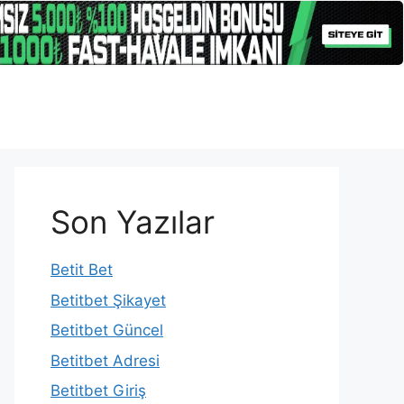
Son Yazılar
Betit Bet
Betitbet Şikayet
Betitbet Güncel
Betitbet Adresi
Betitbet Giriş