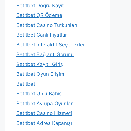
Betitbet Doğru Kayıt
Betitbet QR Ödeme
Betitbet Casino Tutkunları
Betitbet Canlı Fiyatlar
Betitbet İnteraktif Seçenekler
Betitbet Bağlantı Sorunu
Betitbet Kayıtlı Giriş
Betitbet Oyun Erişimi
Betitbet
Betitbet Ünlü Bahis
Betitbet Avrupa Oyunları
Betitbet Casino Hizmeti
Betitbet Adres Kapanışı