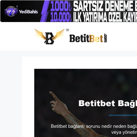
İçeriğe
atla