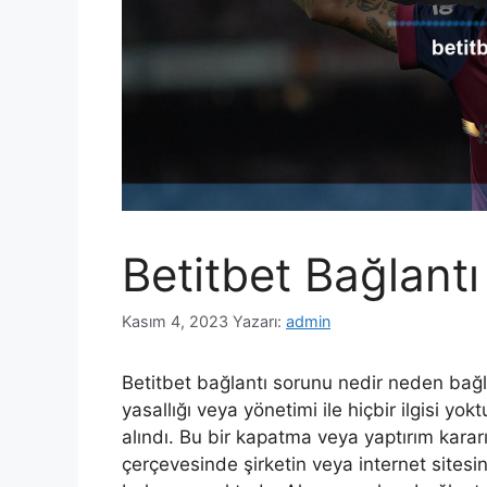
Betitbet Bağlant
Kasım 4, 2023
Yazarı:
admin
Betitbet bağlantı sorunu nedir neden bağl
yasallığı veya yönetimi ile hiçbir ilgisi yo
alındı. Bu bir kapatma veya yaptırım kararı 
çerçevesinde şirketin veya internet sitesin