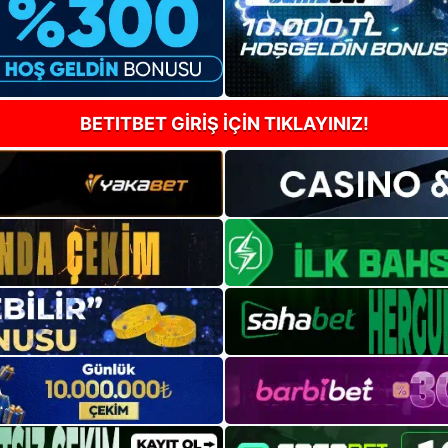
BETITBET GİRİŞ İÇİN TIKLAYINIZ!