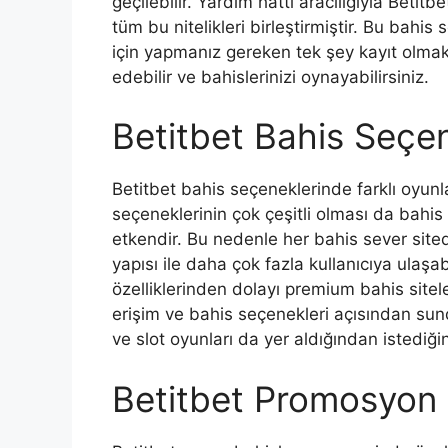
geçilebilir. Yardım hattı aracılığıyla Betitbe
tüm bu nitelikleri birleştirmiştir. Bu bah
için yapmanız gereken tek şey kayıt olmakt
edebilir ve bahislerinizi oynayabilirsiniz.
Betitbet Bahis Seçen
Betitbet bahis seçeneklerinde farklı oyunl
seçeneklerinin çok çeşitli olması da bahis 
etkendir. Bu nedenle her bahis sever site
yapısı ile daha çok fazla kullanıcıya ulaşab
özelliklerinden dolayı premium bahis site
erişim ve bahis seçenekleri açısından sundu
ve slot oyunları da yer aldığından istediğin
Betitbet Promosyon