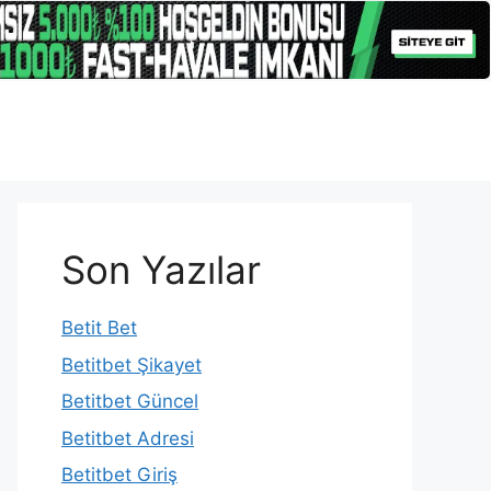
Son Yazılar
Betit Bet
Betitbet Şikayet
Betitbet Güncel
Betitbet Adresi
Betitbet Giriş