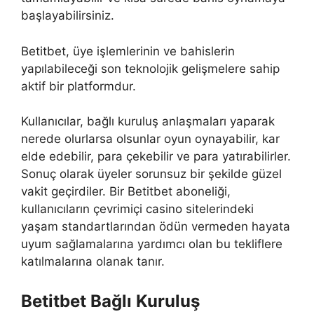
başlayabilirsiniz.
Betitbet, üye işlemlerinin ve bahislerin
yapılabileceği son teknolojik gelişmelere sahip
aktif bir platformdur.
Kullanıcılar, bağlı kuruluş anlaşmaları yaparak
nerede olurlarsa olsunlar oyun oynayabilir, kar
elde edebilir, para çekebilir ve para yatırabilirler.
Sonuç olarak üyeler sorunsuz bir şekilde güzel
vakit geçirdiler. Bir Betitbet aboneliği,
kullanıcıların çevrimiçi casino sitelerindeki
yaşam standartlarından ödün vermeden hayata
uyum sağlamalarına yardımcı olan bu tekliflere
katılmalarına olanak tanır.
Betitbet Bağlı Kuruluş