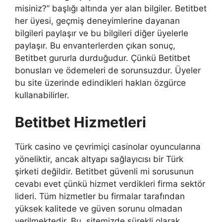
misiniz?” başlığı altında yer alan bilgiler. Betitbet
her üyesi, geçmiş deneyimlerine dayanan
bilgileri paylaşır ve bu bilgileri diğer üyelerle
paylaşır. Bu envanterlerden çıkan sonuç,
Betitbet gururla durduğudur. Çünkü Betitbet
bonusları ve ödemeleri de sorunsuzdur. Üyeler
bu site üzerinde edindikleri hakları özgürce
kullanabilirler.
Betitbet Hizmetleri
Türk casino ve çevrimiçi casinolar oyuncularına
yöneliktir, ancak altyapı sağlayıcısı bir Türk
şirketi değildir. Betitbet güvenli mi sorusunun
cevabı evet çünkü hizmet verdikleri firma sektör
lideri. Tüm hizmetler bu firmalar tarafından
yüksek kalitede ve güven sorunu olmadan
verilmektedir. Bu, sitemizde sürekli olarak