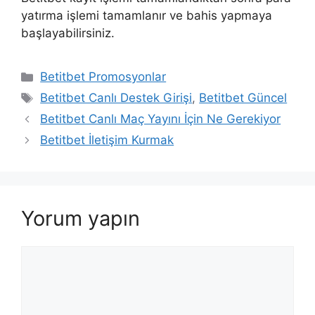
yatırma işlemi tamamlanır ve bahis yapmaya
başlayabilirsiniz.
Kategoriler
Betitbet Promosyonlar
Etiketler
Betitbet Canlı Destek Girişi
,
Betitbet Güncel
Betitbet Canlı Maç Yayını İçin Ne Gerekiyor
Betitbet İletişim Kurmak
Yorum yapın
Yorum