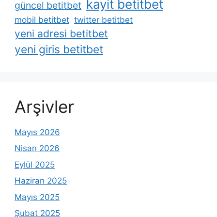
kayit betitbet
güncel betitbet
mobil betitbet
twitter betitbet
yeni adresi betitbet
yeni giris betitbet
Arşivler
Mayıs 2026
Nisan 2026
Eylül 2025
Haziran 2025
Mayıs 2025
Şubat 2025