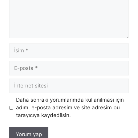
İsim
E-
posta
İnternet
sitesi
Daha sonraki yorumlarımda kullanılması için
adım, e-posta adresim ve site adresim bu
tarayıcıya kaydedilsin.