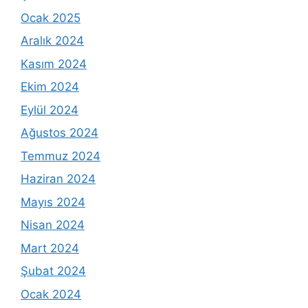
Ocak 2025
Aralık 2024
Kasım 2024
Ekim 2024
Eylül 2024
Ağustos 2024
Temmuz 2024
Haziran 2024
Mayıs 2024
Nisan 2024
Mart 2024
Şubat 2024
Ocak 2024