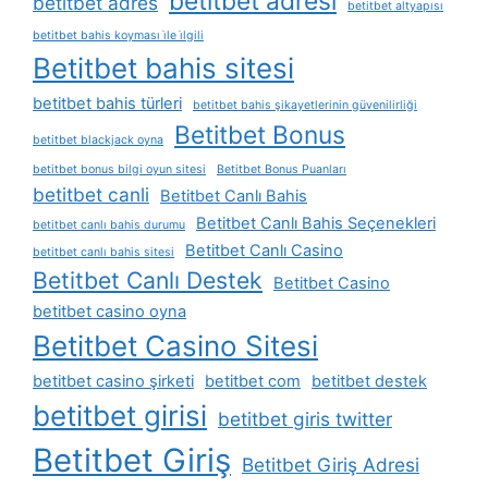
betitbet adresi
betitbet adres
betitbet altyapısı
betitbet bahis koyması i̇le i̇lgili
Betitbet bahis sitesi
betitbet bahis türleri
betitbet bahis şikayetlerinin güvenilirliği
Betitbet Bonus
betitbet blackjack oyna
betitbet bonus bilgi oyun sitesi
Betitbet Bonus Puanları
betitbet canli
Betitbet Canlı Bahis
Betitbet Canlı Bahis Seçenekleri
betitbet canlı bahis durumu
Betitbet Canlı Casino
betitbet canlı bahis sitesi
Betitbet Canlı Destek
Betitbet Casino
betitbet casino oyna
Betitbet Casino Sitesi
betitbet casino şirketi
betitbet com
betitbet destek
betitbet girisi
betitbet giris twitter
Betitbet Giriş
Betitbet Giriş Adresi