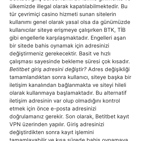
ülkemizde illegal olarak kapatılabilmektedir. Bu
tür çevrimiçi casino hizmeti sunan sitelerin
kullanımı genel olarak yasal olsa da günümüzde
kullanıcılar siteye erişmeye çalışırken BTK, TİB
gibi engellerle karşılaşmaktadır. Engelleri aşan
bir sitede bahis oynamak için adresinizi
değiştirmeniz gerekecektir. Basit ve hızlı
çalışması sayesinde bekleme süresi çok kısadır.
Betitbet giriş adresini değiştir?
Adres değişikliği
tamamlandıktan sonra kullanıcı, siteye başka bir
iletişim kanalından bağlanmakta ve siteyi hileli
olarak kullanmaya başlamaktadır. Bu alternatif
iletişim adresinin var olup olmadığını kontrol
etmek için önce e-posta adresinizi
doğrulamanız gerekir. Son olarak, Betitbet kayıt
VPN üzerinden yapılır. Giriş adresinizi
değiştirdikten sonra kayıt işlemini
tamamlayabilir ve kısa sürede bahis oynamaya