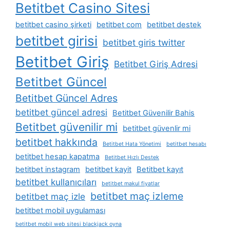
Betitbet Casino Sitesi
betitbet casino şirketi
betitbet com
betitbet destek
betitbet girisi
betitbet giris twitter
Betitbet Giriş
Betitbet Giriş Adresi
Betitbet Güncel
Betitbet Güncel Adres
betitbet güncel adresi
Betitbet Güvenilir Bahis
Betitbet güvenilir mi
betitbet güvenlir mi
betitbet hakkında
Betitbet Hata Yönetimi
betitbet hesabı
betitbet hesap kapatma
Betitbet Hızlı Destek
betitbet instagram
betitbet kayit
Betitbet kayıt
betitbet kullanıcıları
betitbet makul fiyatlar
betitbet maç izleme
betitbet maç izle
betitbet mobil uygulaması
betitbet mobil web sitesi blackjack oyna