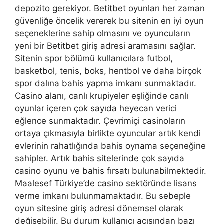
depozito gerekiyor. Betitbet oyunları her zaman
güvenliğe öncelik vererek bu sitenin en iyi oyun
seçeneklerine sahip olmasını ve oyuncuların
yeni bir Betitbet giriş adresi aramasını sağlar.
Sitenin spor bölümü kullanıcılara futbol, ​​
basketbol, ​​tenis, boks, hentbol ve daha birçok
spor dalına bahis yapma imkanı sunmaktadır.
Casino alanı, canlı krupiyeler eşliğinde canlı
oyunlar içeren çok sayıda heyecan verici
eğlence sunmaktadır. Çevrimiçi casinoların
ortaya çıkmasıyla birlikte oyuncular artık kendi
evlerinin rahatlığında bahis oynama seçeneğine
sahipler. Artık bahis sitelerinde çok sayıda
casino oyunu ve bahis fırsatı bulunabilmektedir.
Maalesef Türkiye’de casino sektöründe lisans
verme imkanı bulunmamaktadır. Bu sebeple
oyun sitesine giriş adresi dönemsel olarak
değişebilir. Bu durum kullanıcı açısından bazı