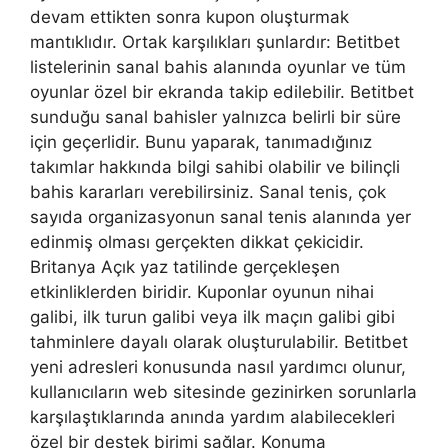
devam ettikten sonra kupon oluşturmak
mantıklıdır. Ortak karşılıkları şunlardır: Betitbet
listelerinin sanal bahis alanında oyunlar ve tüm
oyunlar özel bir ekranda takip edilebilir. Betitbet
sunduğu sanal bahisler yalnızca belirli bir süre
için geçerlidir. Bunu yaparak, tanımadığınız
takımlar hakkında bilgi sahibi olabilir ve bilinçli
bahis kararları verebilirsiniz. Sanal tenis, çok
sayıda organizasyonun sanal tenis alanında yer
edinmiş olması gerçekten dikkat çekicidir.
Britanya Açık yaz tatilinde gerçekleşen
etkinliklerden biridir. Kuponlar oyunun nihai
galibi, ilk turun galibi veya ilk maçın galibi gibi
tahminlere dayalı olarak oluşturulabilir. Betitbet
yeni adresleri konusunda nasıl yardımcı olunur,
kullanıcıların web sitesinde gezinirken sorunlarla
karşılaştıklarında anında yardım alabilecekleri
özel bir destek birimi sağlar. Konuma