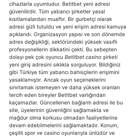
cihazlarla uyumludur. Betitbet yeni adresi
güvenilirdir. Tüm yabancı şirketler yasal
kısıtlamalardan muaftır. Bir gurbetçi olarak
adresi gizli tutuldu ve yeni erişim adresi kamuya
açıklandı. Organizasyon yapısı ve son dönemde
adres değişikliği, sektöründeki yüksek vasıflı
profesyonellerin dikkatini çekti. Bu sebepten
dolayı pek çok oyuncu
Betitbet casino şirketi
yeni giriş adresini sıklıkla sorguluyor. Bildiğiniz
gibi Türkiye tüm yabancı bahisçilerin erişimini
yasaklamıştır. Ancak oyun seçeneklerini
sınırlamak istemeyen ve daha yüksek oranları
tercih eden bireyler Betitbet varlığından
kaçamazlar. Güncellenen bağlantı adresi ile bu
site, üyelerinin güvenliğini sağlamakta ve
mağdur olma korkusu olmadan faaliyetlerine
devam edebilmelerini sağlamaktadır. Konum,
çeşitli spor ve casino oyunlarıyla ünlüdür ve