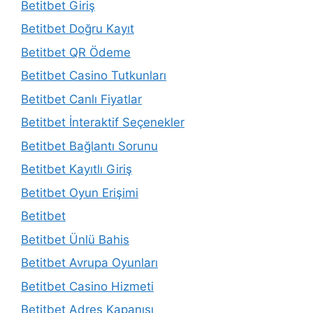
Betitbet Giriş
Betitbet Doğru Kayıt
Betitbet QR Ödeme
Betitbet Casino Tutkunları
Betitbet Canlı Fiyatlar
Betitbet İnteraktif Seçenekler
Betitbet Bağlantı Sorunu
Betitbet Kayıtlı Giriş
Betitbet Oyun Erişimi
Betitbet
Betitbet Ünlü Bahis
Betitbet Avrupa Oyunları
Betitbet Casino Hizmeti
Betitbet Adres Kapanışı