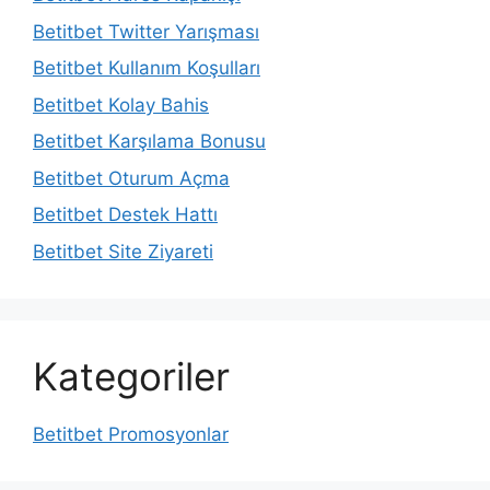
Betitbet Twitter Yarışması
Betitbet Kullanım Koşulları
Betitbet Kolay Bahis
Betitbet Karşılama Bonusu
Betitbet Oturum Açma
Betitbet Destek Hattı
Betitbet Site Ziyareti
Kategoriler
Betitbet Promosyonlar