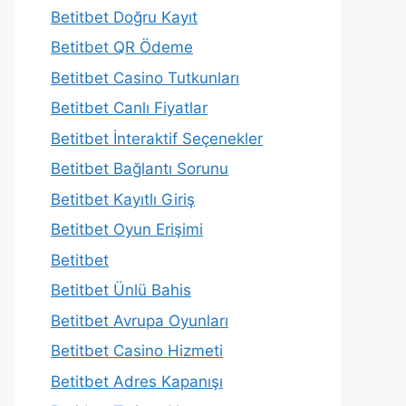
Betitbet Doğru Kayıt
Betitbet QR Ödeme
Betitbet Casino Tutkunları
Betitbet Canlı Fiyatlar
Betitbet İnteraktif Seçenekler
Betitbet Bağlantı Sorunu
Betitbet Kayıtlı Giriş
Betitbet Oyun Erişimi
Betitbet
Betitbet Ünlü Bahis
Betitbet Avrupa Oyunları
Betitbet Casino Hizmeti
Betitbet Adres Kapanışı