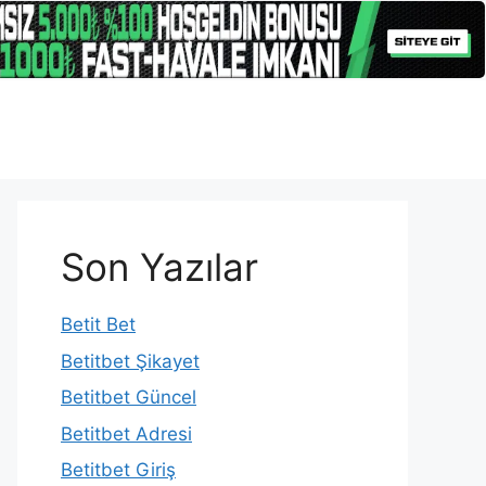
Son Yazılar
Betit Bet
Betitbet Şikayet
Betitbet Güncel
Betitbet Adresi
Betitbet Giriş