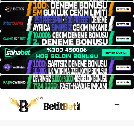
İçeriğe
atla
Menü