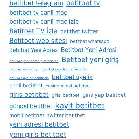
betitbet tv
betitbet telegram
betitbet tv canli maç
betitbet tv canli maç izle
Betitbet TV İzle
betitbet twitter
Betitbet web sitesi
betitbet whatsapp
Betitbet Yeni Adresi
Betitbet Yeni Adres
Betitbet yeni giriş
betitbet yeni adres platformları
betitbet yeni girişi
betitbet çeşitli spor bölümleri
Betitbet üyelik
betitbet üyeleri hakkında
canli betitbet
casino sitesi betitbet
giris betitbet
giris yap betitbet
girisi betitbet
kayit betitbet
güncel betitbet
mobil betitbet
twitter betitbet
yeni adresi betitbet
yeni giris betitbet