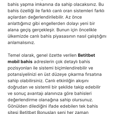
bahis yapma imkanına da sahip olacaksınız. Bu
bahis özelliği ile farklı canlı oran sistemleri farklı
açılardan değerlendirilebilir. Az önce
anlattığımız gibi engellerden dolayı yeni bir
alana geçiş gerçekleşir. Bunun için öncelikle
ülkemizde canlı bahis piyasasının nasıl çalıştığını
anlamalısınız.
Temel olarak, genel özette verilen
Betitbet
mobil bahis
adreslerin çok detaylı bahis
pozisyonları ile sistemi biçimlendirebilir ve
potansiyelinizi en üst düzeye çıkarma fırsatına
sahip olabilirsiniz. Canlı etkinliğin akışını
doğrudan ve sistemli bir şekilde takip edebilir
ve sonuç avantajı alanınıza göre bahisleri
değerlendirme olanağına sahip olursunuz.
Gönülden dilediğini ifade edebilen tek bahis
sitesi Betitbet Bonusları seni her zaman