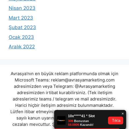
Nisan 2023
Mart 2023
Şubat 2023
Ocak 2023
Aralık 2022
Avrasya'nın en büyük reklam platformunda olmak için
Microsoft Teams:
reklam@avrasyamarketing.com
adresimizden veya Telegram: @Avrasyamarketing
adresimizden irtibat kurabilirsiniz. (Tek iletişim
adreslerimiz teams / telegram ve mail adresimizdir.
Harici hiçbir iletişim adresimiz bulunmamaktadır.
Lütfen itibar etmeyiniz.) Türkiye yasalarına göre 7258
sayılı kanun uyarınca yasa dışı bahis oynamanın
cezaları mevcuttur. Şu an bulunduğunuz site hiç bir