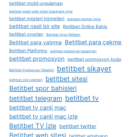
betitbet mobil uygulaması
betitbet mobil web sitesi blackjack oyna
betitbet müşteri hizmetleri
betitbet müşteri i̇lgisi
betitbet nasil bir site
Betitbet Online Bahis
betitbet oyunları
Betitbet Oyun Rehberi
Betitbet para çekme
Betitbet para yatırma
Betitbet Platformu
betitbet potansiyel kazançları
betitbet promosyon
betitbet promosyon kodu
betitbet sikayet
Betitbet Promosyon Yönetimi
betitbet sitesi
betitbet site i̇şlemleri
Betitbet spor bahisleri
betitbet tv
betitbet telegram
betitbet tv canli maç
betitbet tv canli maç izle
Betitbet TV İzle
betitbet twitter
Betitbet web sitesi
betitbet whatsapp