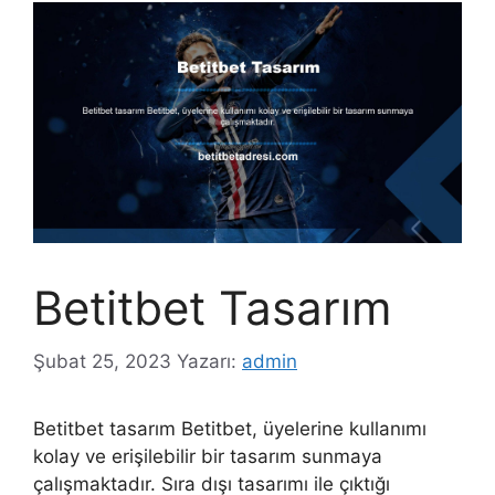
Betitbet Tasarım
Şubat 25, 2023
Yazarı:
admin
Betitbet tasarım Betitbet, üyelerine kullanımı
kolay ve erişilebilir bir tasarım sunmaya
çalışmaktadır. Sıra dışı tasarımı ile çıktığı