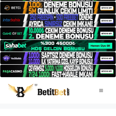
İçeriğe
atla
Menü