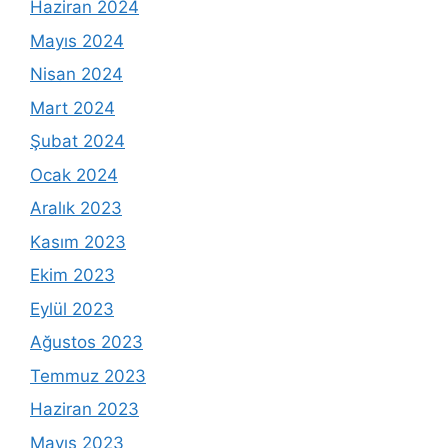
Haziran 2024
Mayıs 2024
Nisan 2024
Mart 2024
Şubat 2024
Ocak 2024
Aralık 2023
Kasım 2023
Ekim 2023
Eylül 2023
Ağustos 2023
Temmuz 2023
Haziran 2023
Mayıs 2023