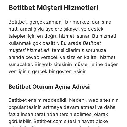
Betitbet Müşteri Hizmetleri
Betitbet, gerçek zamanlı bir merkezi danışma
hattı aracılığıyla üyelere şikayet ve destek
talepleri için en doğru hizmeti sunar. Bu hizmeti
kullanmak çok basittir. Bu arada
Betitbet
müşteri hizmetleri
temsilcilerimiz sorunuza
anında cevap verecek ve size en kaliteli hizmeti
sunacaktır. Bir web sitesinin müşterilerine değer
verdiğinin gerçek bir göstergesidir.
Betitbet Oturum Açma Adresi
Betitbet erişim reddedildi. Nedeni, web sitesinin
popülaritesinin artmaya devam etmesi ve daha
fazla insan tarafından tercih edilmesi olarak
görülebilir. Betitbet.com sitesi nihayet bloke