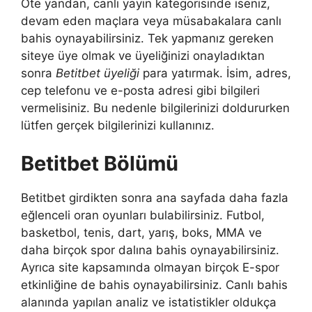
Öte yandan, canlı yayın kategorisinde iseniz,
devam eden maçlara veya müsabakalara canlı
bahis oynayabilirsiniz. Tek yapmanız gereken
siteye üye olmak ve üyeliğinizi onayladıktan
sonra
Betitbet üyeliği
para yatırmak. İsim, adres,
cep telefonu ve e-posta adresi gibi bilgileri
vermelisiniz. Bu nedenle bilgilerinizi doldururken
lütfen gerçek bilgilerinizi kullanınız.
Betitbet Bölümü
Betitbet girdikten sonra ana sayfada daha fazla
eğlenceli oran oyunları bulabilirsiniz. Futbol, ​​
basketbol, ​​tenis, dart, yarış, boks, MMA ve
daha birçok spor dalına bahis oynayabilirsiniz.
Ayrıca site kapsamında olmayan birçok E-spor
etkinliğine de bahis oynayabilirsiniz. Canlı bahis
alanında yapılan analiz ve istatistikler oldukça