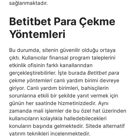
sağlanmaktadır.
Betitbet Para Çekme
Yöntemleri
Bu durumda, sitenin güvenilir olduğu ortaya
çıktı. Kullanıcılar finansal program taleplerini
etkinlik ofisinin farklı kanallarından
gerçekleştirebilirler. İşte burada
Betitbet para
çekme yöntemleri
canlı yardım birimi devreye
giriyor. Canlı yardım birimleri, bahisçilerin
sorunlarına etkili bir şekilde yanıt vermek için
günün her saatinde hizmetinizdedir. Aynı
zamanda mali işlemler de bu özel hat üzerinden
kullanıcıların kolaylıkla halledebilecekleri
konuların başında gelmektedir. Sitede alternatif
yatırım teknikleri incelenmektedir.