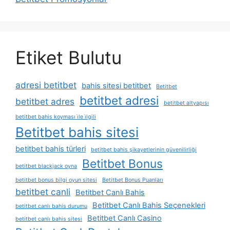
Etiket Bulutu
adresi betitbet
bahis sitesi betitbet
Betitbet
betitbet adresi
betitbet adres
betitbet altyapısı
betitbet bahis koyması i̇le i̇lgili
Betitbet bahis sitesi
betitbet bahis türleri
betitbet bahis şikayetlerinin güvenilirliği
Betitbet Bonus
betitbet blackjack oyna
betitbet bonus bilgi oyun sitesi
Betitbet Bonus Puanları
betitbet canli
Betitbet Canlı Bahis
Betitbet Canlı Bahis Seçenekleri
betitbet canlı bahis durumu
Betitbet Canlı Casino
betitbet canlı bahis sitesi