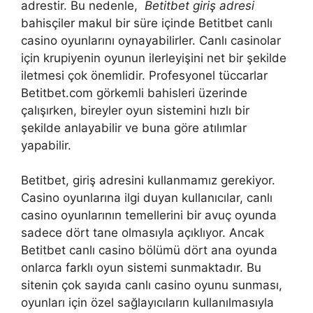
adrestir. Bu nedenle,
Betitbet giriş adresi
bahisçiler makul bir süre içinde Betitbet canlı
casino oyunlarını oynayabilirler. Canlı casinolar
için krupiyenin oyunun ilerleyişini net bir şekilde
iletmesi çok önemlidir. Profesyonel tüccarlar
Betitbet.com görkemli bahisleri üzerinde
çalışırken, bireyler oyun sistemini hızlı bir
şekilde anlayabilir ve buna göre atılımlar
yapabilir.
Betitbet, giriş adresini kullanmamız gerekiyor.
Casino oyunlarına ilgi duyan kullanıcılar, canlı
casino oyunlarının temellerini bir avuç oyunda
sadece dört tane olmasıyla açıklıyor. Ancak
Betitbet canlı casino bölümü dört ana oyunda
onlarca farklı oyun sistemi sunmaktadır. Bu
sitenin çok sayıda canlı casino oyunu sunması,
oyunları için özel sağlayıcıların kullanılmasıyla