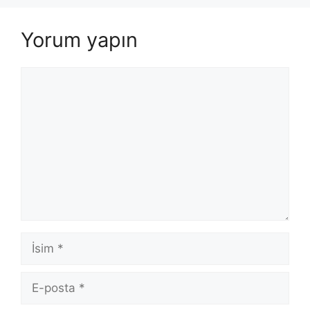
Yorum yapın
Yorum
İsim
E-
posta