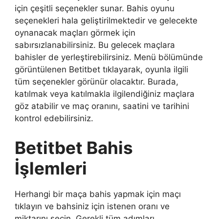
için çeşitli seçenekler sunar. Bahis oyunu
seçenekleri hala geliştirilmektedir ve gelecekte
oynanacak maçları görmek için
sabırsızlanabilirsiniz. Bu gelecek maçlara
bahisler de yerleştirebilirsiniz. Menü bölümünde
görüntülenen Betitbet tıklayarak, oyunla ilgili
tüm seçenekler görünür olacaktır. Burada,
katılmak veya katılmakla ilgilendiğiniz maçlara
göz atabilir ve maç oranını, saatini ve tarihini
kontrol edebilirsiniz.
Betitbet Bahis
İşlemleri
Herhangi bir maça bahis yapmak için maçı
tıklayın ve bahsiniz için istenen oranı ve
miktarını seçin. Gerekli tüm adımları