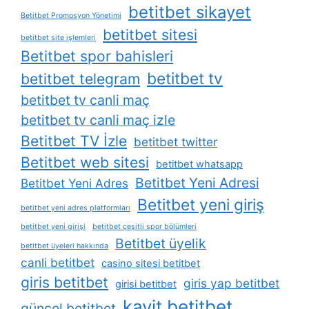
betitbet sikayet
Betitbet Promosyon Yönetimi
betitbet sitesi
betitbet site i̇şlemleri
Betitbet spor bahisleri
betitbet tv
betitbet telegram
betitbet tv canli maç
betitbet tv canli maç izle
Betitbet TV İzle
betitbet twitter
Betitbet web sitesi
betitbet whatsapp
Betitbet Yeni Adresi
Betitbet Yeni Adres
Betitbet yeni giriş
betitbet yeni adres platformları
betitbet yeni girişi
betitbet çeşitli spor bölümleri
Betitbet üyelik
betitbet üyeleri hakkında
canli betitbet
casino sitesi betitbet
giris betitbet
giris yap betitbet
girisi betitbet
kayit betitbet
güncel betitbet