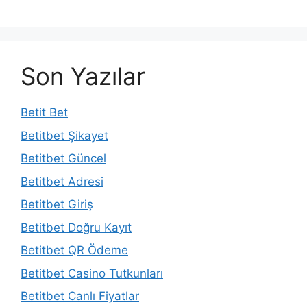
Son Yazılar
Betit Bet
Betitbet Şikayet
Betitbet Güncel
Betitbet Adresi
Betitbet Giriş
Betitbet Doğru Kayıt
Betitbet QR Ödeme
Betitbet Casino Tutkunları
Betitbet Canlı Fiyatlar