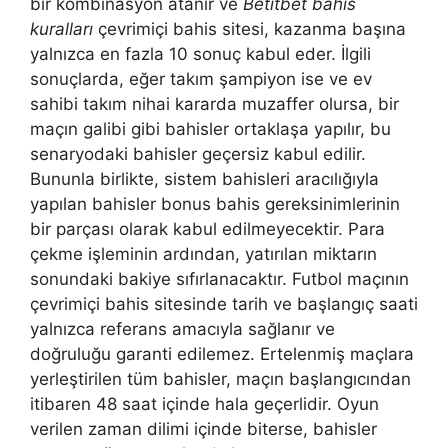
bir kombinasyon atanır ve
Betitbet bahis
kuralları
çevrimiçi bahis sitesi, kazanma başına
yalnızca en fazla 10 sonuç kabul eder. İlgili
sonuçlarda, eğer takım şampiyon ise ve ev
sahibi takım nihai kararda muzaffer olursa, bir
maçın galibi gibi bahisler ortaklaşa yapılır, bu
senaryodaki bahisler geçersiz kabul edilir.
Bununla birlikte, sistem bahisleri aracılığıyla
yapılan bahisler bonus bahis gereksinimlerinin
bir parçası olarak kabul edilmeyecektir. Para
çekme işleminin ardından, yatırılan miktarın
sonundaki bakiye sıfırlanacaktır. Futbol maçının
çevrimiçi bahis sitesinde tarih ve başlangıç ​​saati
yalnızca referans amacıyla sağlanır ve
doğruluğu garanti edilemez. Ertelenmiş maçlara
yerleştirilen tüm bahisler, maçın başlangıcından
itibaren 48 saat içinde hala geçerlidir. Oyun
verilen zaman dilimi içinde biterse, bahisler