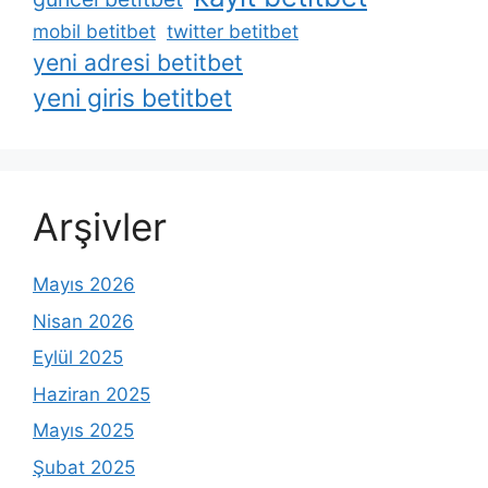
mobil betitbet
twitter betitbet
yeni adresi betitbet
yeni giris betitbet
Arşivler
Mayıs 2026
Nisan 2026
Eylül 2025
Haziran 2025
Mayıs 2025
Şubat 2025