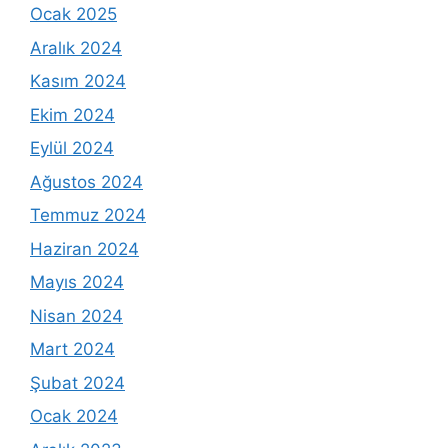
Ocak 2025
Aralık 2024
Kasım 2024
Ekim 2024
Eylül 2024
Ağustos 2024
Temmuz 2024
Haziran 2024
Mayıs 2024
Nisan 2024
Mart 2024
Şubat 2024
Ocak 2024