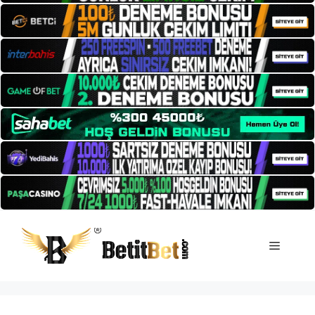
İçeriğe
atla
Menü