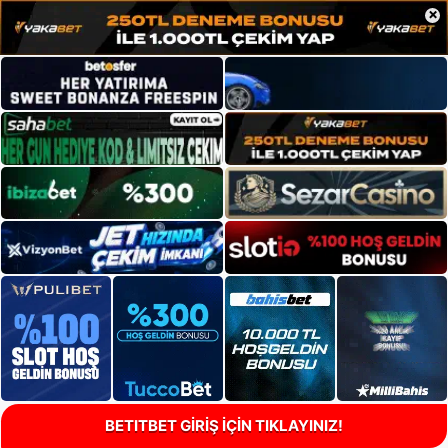
×
BETITBET GİRİŞ İÇİN TIKLAYINIZ!