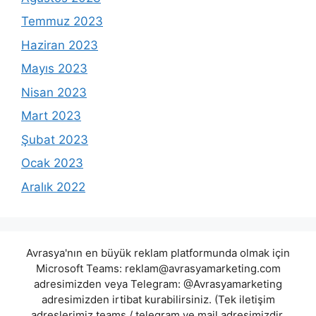
Temmuz 2023
Haziran 2023
Mayıs 2023
Nisan 2023
Mart 2023
Şubat 2023
Ocak 2023
Aralık 2022
Avrasya'nın en büyük reklam platformunda olmak için
Microsoft Teams:
reklam@avrasyamarketing.com
adresimizden veya Telegram: @Avrasyamarketing
adresimizden irtibat kurabilirsiniz. (Tek iletişim
adreslerimiz teams / telegram ve mail adresimizdir.