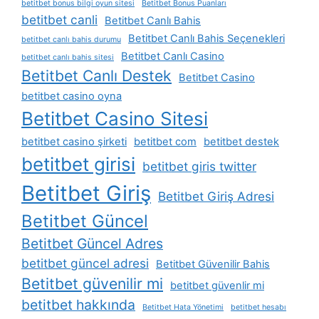
betitbet bonus bilgi oyun sitesi
Betitbet Bonus Puanları
betitbet canli
Betitbet Canlı Bahis
Betitbet Canlı Bahis Seçenekleri
betitbet canlı bahis durumu
Betitbet Canlı Casino
betitbet canlı bahis sitesi
Betitbet Canlı Destek
Betitbet Casino
betitbet casino oyna
Betitbet Casino Sitesi
betitbet casino şirketi
betitbet com
betitbet destek
betitbet girisi
betitbet giris twitter
Betitbet Giriş
Betitbet Giriş Adresi
Betitbet Güncel
Betitbet Güncel Adres
betitbet güncel adresi
Betitbet Güvenilir Bahis
Betitbet güvenilir mi
betitbet güvenlir mi
betitbet hakkında
Betitbet Hata Yönetimi
betitbet hesabı