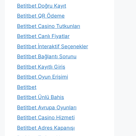
Betitbet Doğru Kayıt
Betitbet QR Ödeme
Betitbet Casino Tutkunları
Betitbet Canlı Fiyatlar
Betitbet İnteraktif Seçenekler
Betitbet Bağlantı Sorunu
Betitbet Kayıtlı Giriş
Betitbet Oyun Erişimi
Betitbet
Betitbet Ünlü Bahis
Betitbet Avrupa Oyunları
Betitbet Casino Hizmeti
Betitbet Adres Kapanışı