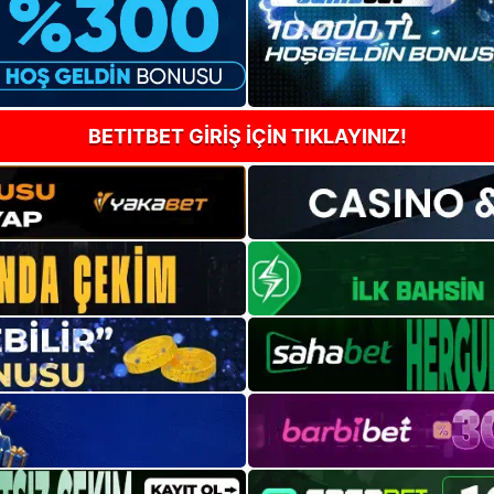
BETITBET GİRİŞ İÇİN TIKLAYINIZ!