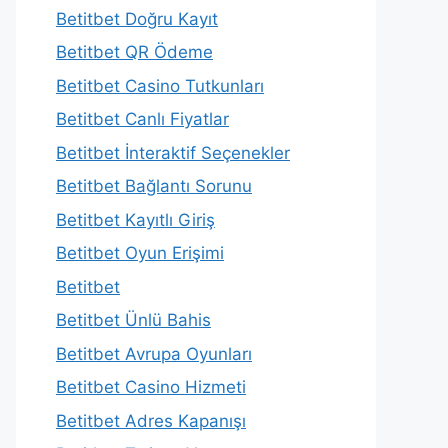
Betitbet Doğru Kayıt
Betitbet QR Ödeme
Betitbet Casino Tutkunları
Betitbet Canlı Fiyatlar
Betitbet İnteraktif Seçenekler
Betitbet Bağlantı Sorunu
Betitbet Kayıtlı Giriş
Betitbet Oyun Erişimi
Betitbet
Betitbet Ünlü Bahis
Betitbet Avrupa Oyunları
Betitbet Casino Hizmeti
Betitbet Adres Kapanışı