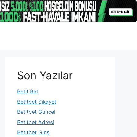
Son Yazılar
Betit Bet
Betitbet Şikayet
Betitbet Güncel
Betitbet Adresi
Betitbet Giriş