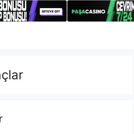
çlar
r