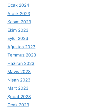
Ocak 2024
Aralık 2023
Kasım 2023
Ekim 2023
Eylül 2023
Ağustos 2023
Temmuz 2023
Haziran 2023
Mayıs 2023
Nisan 2023
Mart 2023
Şubat 2023
Ocak 2023