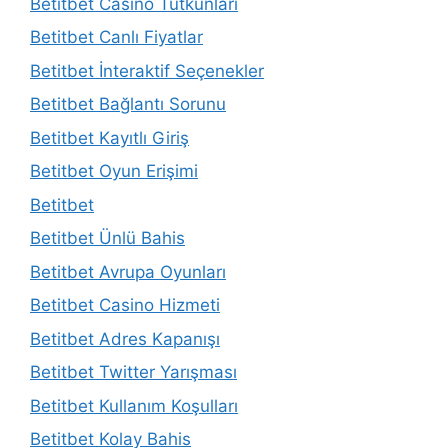
Betitbet Casino Tutkunları
Betitbet Canlı Fiyatlar
Betitbet İnteraktif Seçenekler
Betitbet Bağlantı Sorunu
Betitbet Kayıtlı Giriş
Betitbet Oyun Erişimi
Betitbet
Betitbet Ünlü Bahis
Betitbet Avrupa Oyunları
Betitbet Casino Hizmeti
Betitbet Adres Kapanışı
Betitbet Twitter Yarışması
Betitbet Kullanım Koşulları
Betitbet Kolay Bahis