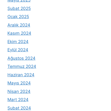
Mayıs 2025
Şubat 2025
Ocak 2025
Aralık 2024
Kasım 2024
Ekim 2024
Eylül 2024
Ağustos 2024
Temmuz 2024
Haziran 2024
Mayıs 2024
Nisan 2024
Mart 2024
Şubat 2024