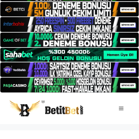
İçeriğe
atla
Menü