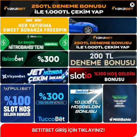
×
BETITBET GİRİŞ İÇİN TIKLAYINIZ!