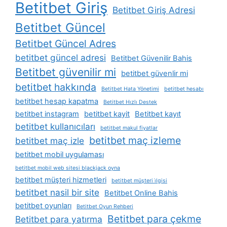
Betitbet Giriş
Betitbet Giriş Adresi
Betitbet Güncel
Betitbet Güncel Adres
betitbet güncel adresi
Betitbet Güvenilir Bahis
Betitbet güvenilir mi
betitbet güvenlir mi
betitbet hakkında
Betitbet Hata Yönetimi
betitbet hesabı
betitbet hesap kapatma
Betitbet Hızlı Destek
betitbet instagram
betitbet kayit
Betitbet kayıt
betitbet kullanıcıları
betitbet makul fiyatlar
betitbet maç izleme
betitbet maç izle
betitbet mobil uygulaması
betitbet mobil web sitesi blackjack oyna
betitbet müşteri hizmetleri
betitbet müşteri i̇lgisi
betitbet nasil bir site
Betitbet Online Bahis
betitbet oyunları
Betitbet Oyun Rehberi
Betitbet para çekme
Betitbet para yatırma