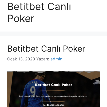
Betitbet Canlı
Poker
Betitbet Canlı Poker
Ocak 13, 2023
Yazarı:
admin