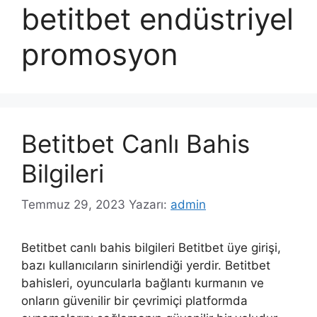
betitbet endüstriyel
promosyon
Betitbet Canlı Bahis
Bilgileri
Temmuz 29, 2023
Yazarı:
admin
Betitbet canlı bahis bilgileri Betitbet üye girişi,
bazı kullanıcıların sinirlendiği yerdir. Betitbet
bahisleri, oyuncularla bağlantı kurmanın ve
onların güvenilir bir çevrimiçi platformda