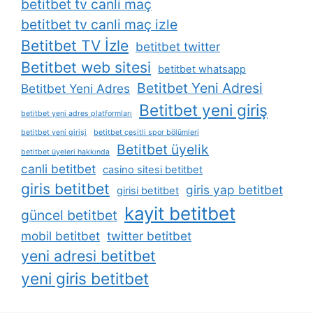
betitbet tv canli maç
betitbet tv canli maç izle
Betitbet TV İzle
betitbet twitter
Betitbet web sitesi
betitbet whatsapp
Betitbet Yeni Adresi
Betitbet Yeni Adres
Betitbet yeni giriş
betitbet yeni adres platformları
betitbet yeni girişi
betitbet çeşitli spor bölümleri
Betitbet üyelik
betitbet üyeleri hakkında
canli betitbet
casino sitesi betitbet
giris betitbet
giris yap betitbet
girisi betitbet
kayit betitbet
güncel betitbet
mobil betitbet
twitter betitbet
yeni adresi betitbet
yeni giris betitbet