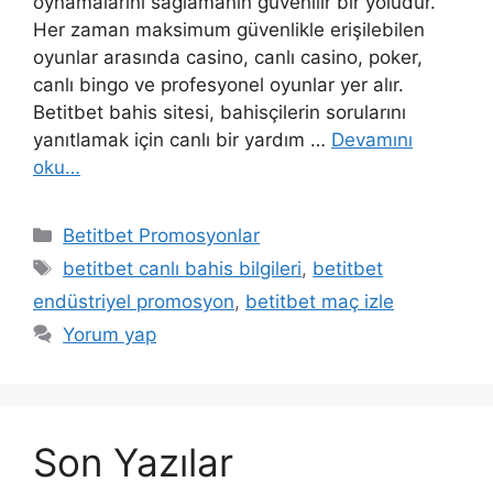
oynamalarını sağlamanın güvenilir bir yoludur.
Her zaman maksimum güvenlikle erişilebilen
oyunlar arasında casino, canlı casino, poker,
canlı bingo ve profesyonel oyunlar yer alır.
Betitbet bahis sitesi, bahisçilerin sorularını
yanıtlamak için canlı bir yardım …
Devamını
oku…
Kategoriler
Betitbet Promosyonlar
Etiketler
betitbet canlı bahis bilgileri
,
betitbet
endüstriyel promosyon
,
betitbet maç izle
Yorum yap
Son Yazılar