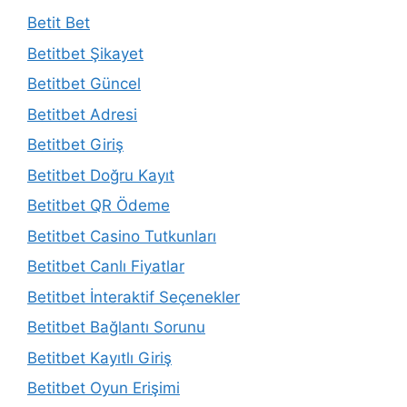
Betit Bet
Betitbet Şikayet
Betitbet Güncel
Betitbet Adresi
Betitbet Giriş
Betitbet Doğru Kayıt
Betitbet QR Ödeme
Betitbet Casino Tutkunları
Betitbet Canlı Fiyatlar
Betitbet İnteraktif Seçenekler
Betitbet Bağlantı Sorunu
Betitbet Kayıtlı Giriş
Betitbet Oyun Erişimi