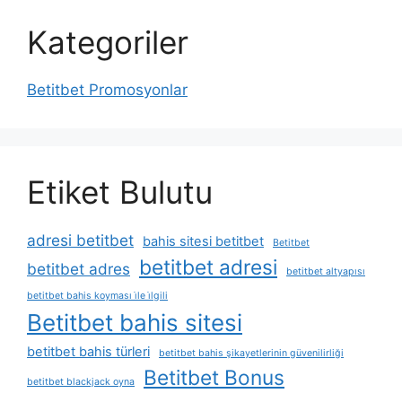
Kategoriler
Betitbet Promosyonlar
Etiket Bulutu
adresi betitbet
bahis sitesi betitbet
Betitbet
betitbet adresi
betitbet adres
betitbet altyapısı
betitbet bahis koyması i̇le i̇lgili
Betitbet bahis sitesi
betitbet bahis türleri
betitbet bahis şikayetlerinin güvenilirliği
Betitbet Bonus
betitbet blackjack oyna