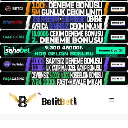
İçeriğe
atla
Menü