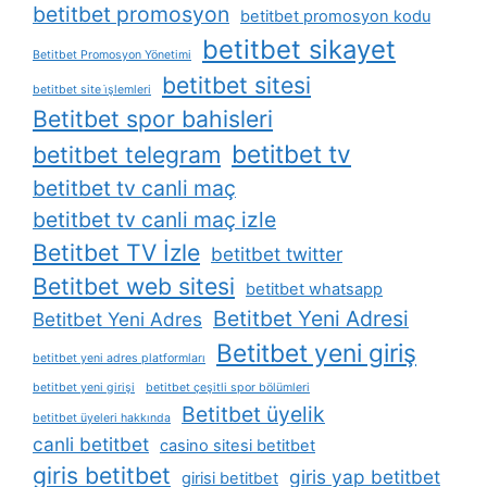
betitbet promosyon
betitbet promosyon kodu
betitbet sikayet
Betitbet Promosyon Yönetimi
betitbet sitesi
betitbet site i̇şlemleri
Betitbet spor bahisleri
betitbet tv
betitbet telegram
betitbet tv canli maç
betitbet tv canli maç izle
Betitbet TV İzle
betitbet twitter
Betitbet web sitesi
betitbet whatsapp
Betitbet Yeni Adresi
Betitbet Yeni Adres
Betitbet yeni giriş
betitbet yeni adres platformları
betitbet yeni girişi
betitbet çeşitli spor bölümleri
Betitbet üyelik
betitbet üyeleri hakkında
canli betitbet
casino sitesi betitbet
giris betitbet
giris yap betitbet
girisi betitbet