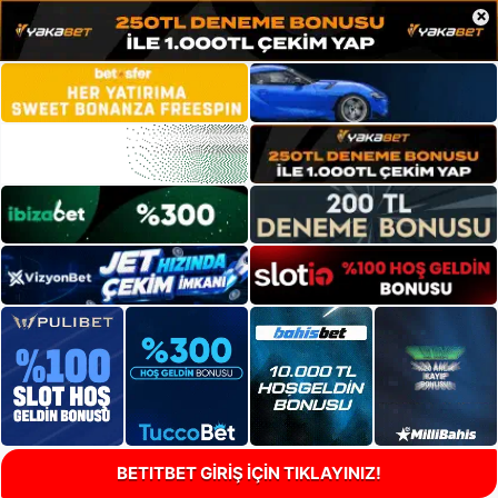
×
BETITBET GİRİŞ İÇİN TIKLAYINIZ!