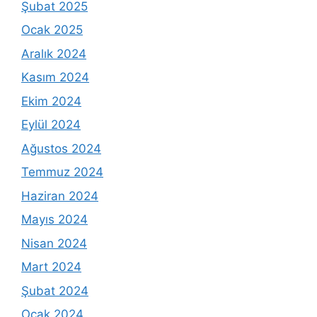
Şubat 2025
Ocak 2025
Aralık 2024
Kasım 2024
Ekim 2024
Eylül 2024
Ağustos 2024
Temmuz 2024
Haziran 2024
Mayıs 2024
Nisan 2024
Mart 2024
Şubat 2024
Ocak 2024