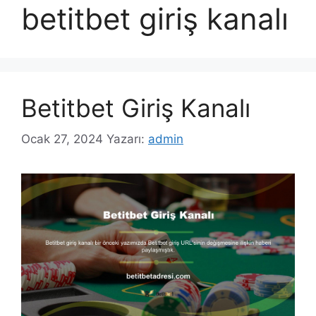
betitbet giriş kanalı
Betitbet Giriş Kanalı
Ocak 27, 2024
Yazarı:
admin