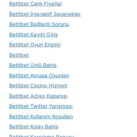
Betitbet Canlı Fiyatlar
Betitbet İnteraktif Seçenekler
Betitbet Bağlantı Sorunu
Betitbet Kayıtlı Giriş
Betitbet Oyun Erişimi
Betitbet
Betitbet Ünlü Bahis
Betitbet Avrupa Oyunları
Betitbet Casino Hizmeti
Betitbet Adres Kapanışı
Betitbet Twitter Yarışması
Betitbet Kullanım Koşulları
Betitbet Kolay Bahis
Betitbet Karşılama Bonusu