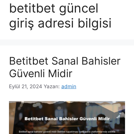
betitbet güncel
giriş adresi bilgisi
Betitbet Sanal Bahisler
Güvenli Midir
Eylül 21, 2024
Yazarı:
admin