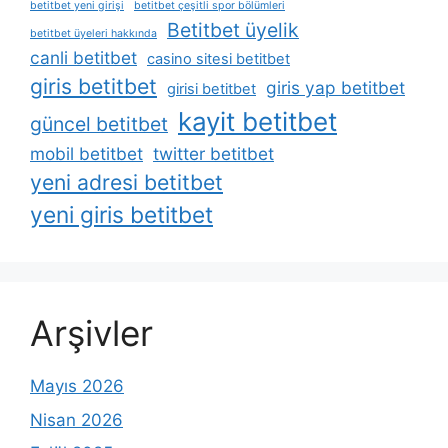
betitbet yeni girişi
betitbet çeşitli spor bölümleri
Betitbet üyelik
betitbet üyeleri hakkında
canli betitbet
casino sitesi betitbet
giris betitbet
giris yap betitbet
girisi betitbet
kayit betitbet
güncel betitbet
mobil betitbet
twitter betitbet
yeni adresi betitbet
yeni giris betitbet
Arşivler
Mayıs 2026
Nisan 2026