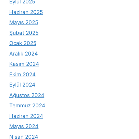
Eylül 2025
Haziran 2025
Mayıs 2025
Şubat 2025
Ocak 2025
Aralık 2024
Kasım 2024
Ekim 2024
Eylül 2024
Ağustos 2024
Temmuz 2024
Haziran 2024
Mayıs 2024
Nisan 2024