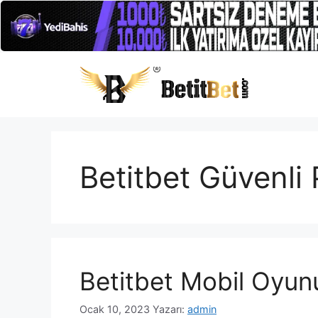
İçeriğe
atla
Betitbet Güvenli
Betitbet Mobil Oyun
Ocak 10, 2023
Yazarı:
admin