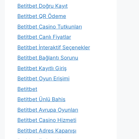
Betitbet Doğru Kayıt
Betitbet QR Ödeme
Betitbet Casino Tutkunları
Betitbet Canlı Fiyatlar
Betitbet İnteraktif Seçenekler
Betitbet Bağlantı Sorunu
Betitbet Kayıtlı Giriş
Betitbet Oyun Erişimi
Betitbet
Betitbet Ünlü Bahis
Betitbet Avrupa Oyunları
Betitbet Casino Hizmeti
Betitbet Adres Kapanışı