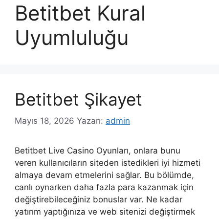
Betitbet Kural
Uyumluluğu
Betitbet Şikayet
Mayıs 18, 2026
Yazarı:
admin
Betitbet Live Casino Oyunları, onlara bunu
veren kullanıcıların siteden istedikleri iyi hizmeti
almaya devam etmelerini sağlar. Bu bölümde,
canlı oynarken daha fazla para kazanmak için
değiştirebileceğiniz bonuslar var. Ne kadar
yatırım yaptığınıza ve web sitenizi değiştirmek