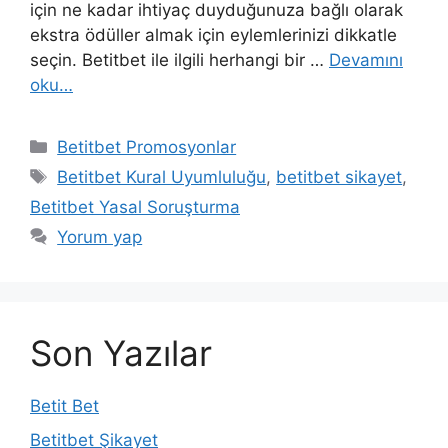
için ne kadar ihtiyaç duyduğunuza bağlı olarak
ekstra ödüller almak için eylemlerinizi dikkatle
seçin. Betitbet ile ilgili herhangi bir …
Devamını
oku…
Kategoriler
Betitbet Promosyonlar
Etiketler
Betitbet Kural Uyumluluğu
,
betitbet sikayet
,
Betitbet Yasal Soruşturma
Yorum yap
Son Yazılar
Betit Bet
Betitbet Şikayet