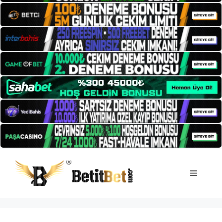
İçeriğe
atla
Menü