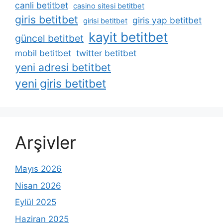
canli betitbet
casino sitesi betitbet
giris betitbet
giris yap betitbet
girisi betitbet
kayit betitbet
güncel betitbet
mobil betitbet
twitter betitbet
yeni adresi betitbet
yeni giris betitbet
Arşivler
Mayıs 2026
Nisan 2026
Eylül 2025
Haziran 2025