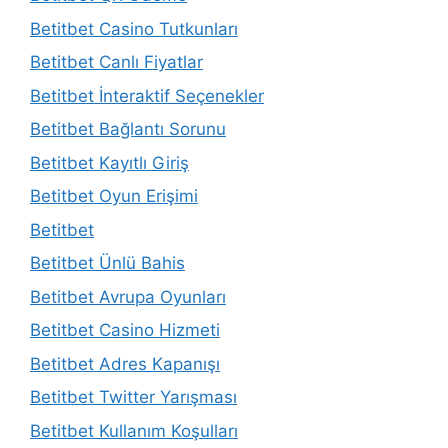
Betitbet Casino Tutkunları
Betitbet Canlı Fiyatlar
Betitbet İnteraktif Seçenekler
Betitbet Bağlantı Sorunu
Betitbet Kayıtlı Giriş
Betitbet Oyun Erişimi
Betitbet
Betitbet Ünlü Bahis
Betitbet Avrupa Oyunları
Betitbet Casino Hizmeti
Betitbet Adres Kapanışı
Betitbet Twitter Yarışması
Betitbet Kullanım Koşulları