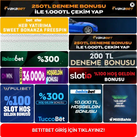
×
BETITBET GİRİŞ İÇİN TIKLAYINIZ!