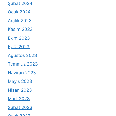
Şubat 2024
Ocak 2024
Aralık 2023
Kasım 2023
Ekim 2023
Eylül 2023
Ağustos 2023
Temmuz 2023
Haziran 2023
Mayıs 2023
Nisan 2023
Mart 2023
Şubat 2023