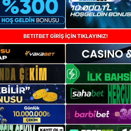
BETITBET GİRİŞ İÇİN TIKLAYINIZ!