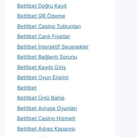
Betitbet Doğru Kayıt
Betitbet QR Ödeme
Betitbet Casino Tutkunları
Betitbet Canlı Fiyatlar
Betitbet İnteraktif Seçenekler
Betitbet Bağlantı Sorunu
Betitbet Kayıtlı Giriş
Betitbet Oyun Erişimi
Betitbet
Betitbet Ünlü Bahis
Betitbet Avrupa Oyunları
Betitbet Casino Hizmeti
Betitbet Adres Kapanışı