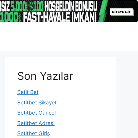
Son Yazılar
Betit Bet
Betitbet Şikayet
Betitbet Güncel
Betitbet Adresi
Betitbet Giriş