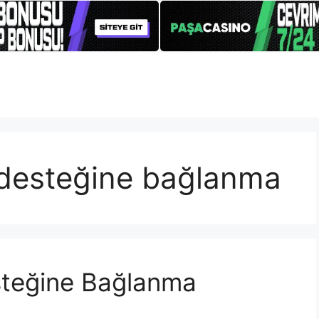
 desteğine bağlanma
steğine Bağlanma