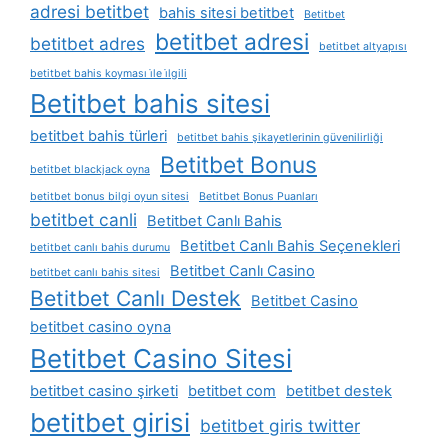
adresi betitbet
bahis sitesi betitbet
Betitbet
betitbet adresi
betitbet adres
betitbet altyapısı
betitbet bahis koyması i̇le i̇lgili
Betitbet bahis sitesi
betitbet bahis türleri
betitbet bahis şikayetlerinin güvenilirliği
Betitbet Bonus
betitbet blackjack oyna
betitbet bonus bilgi oyun sitesi
Betitbet Bonus Puanları
betitbet canli
Betitbet Canlı Bahis
Betitbet Canlı Bahis Seçenekleri
betitbet canlı bahis durumu
Betitbet Canlı Casino
betitbet canlı bahis sitesi
Betitbet Canlı Destek
Betitbet Casino
betitbet casino oyna
Betitbet Casino Sitesi
betitbet casino şirketi
betitbet com
betitbet destek
betitbet girisi
betitbet giris twitter