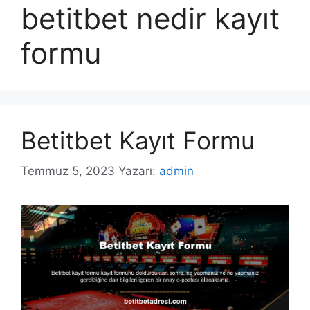
betitbet nedir kayıt
formu
Betitbet Kayıt Formu
Temmuz 5, 2023
Yazarı:
admin