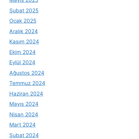
Mayıs 2025
Şubat 2025
Ocak 2025
Aralık 2024
Kasım 2024
Ekim 2024
Eylül 2024
Ağustos 2024
Temmuz 2024
Haziran 2024
Mayıs 2024
Nisan 2024
Mart 2024
Şubat 2024