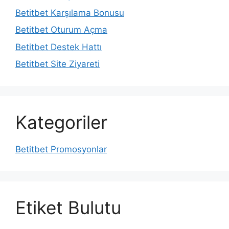
Betitbet Karşılama Bonusu
Betitbet Oturum Açma
Betitbet Destek Hattı
Betitbet Site Ziyareti
Kategoriler
Betitbet Promosyonlar
Etiket Bulutu