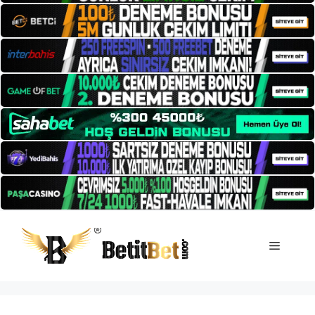
İçeriğe
atla
Menü