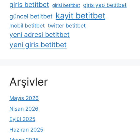
giris betitbet
giris yap betitbet
girisi betitbet
kayit betitbet
güncel betitbet
mobil betitbet
twitter betitbet
yeni adresi betitbet
yeni giris betitbet
Arşivler
Mayıs 2026
Nisan 2026
Eylül 2025
Haziran 2025