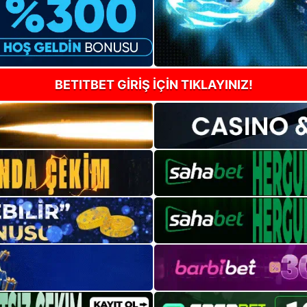
BETITBET GİRİŞ İÇİN TIKLAYINIZ!