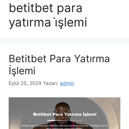
betitbet para
yatırma i̇şlemi
Betitbet Para Yatırma
İşlemi
Eylül 25, 2024
Yazarı:
admin