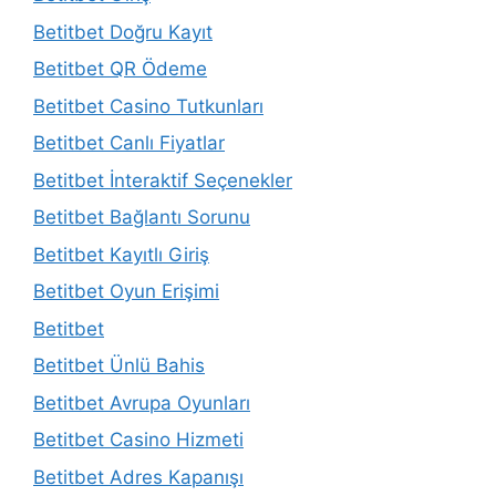
Betitbet Doğru Kayıt
Betitbet QR Ödeme
Betitbet Casino Tutkunları
Betitbet Canlı Fiyatlar
Betitbet İnteraktif Seçenekler
Betitbet Bağlantı Sorunu
Betitbet Kayıtlı Giriş
Betitbet Oyun Erişimi
Betitbet
Betitbet Ünlü Bahis
Betitbet Avrupa Oyunları
Betitbet Casino Hizmeti
Betitbet Adres Kapanışı