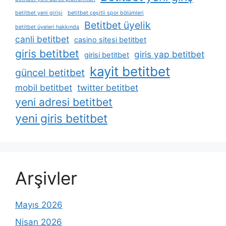
betitbet yeni girişi
betitbet çeşitli spor bölümleri
Betitbet üyelik
betitbet üyeleri hakkında
canli betitbet
casino sitesi betitbet
giris betitbet
giris yap betitbet
girisi betitbet
kayit betitbet
güncel betitbet
mobil betitbet
twitter betitbet
yeni adresi betitbet
yeni giris betitbet
Arşivler
Mayıs 2026
Nisan 2026