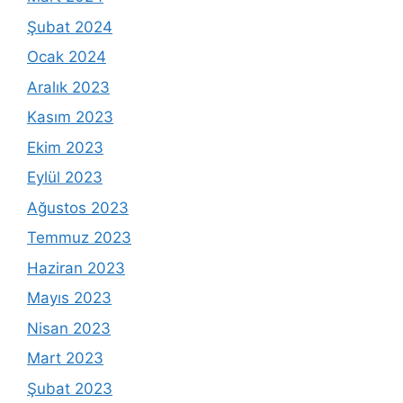
Şubat 2024
Ocak 2024
Aralık 2023
Kasım 2023
Ekim 2023
Eylül 2023
Ağustos 2023
Temmuz 2023
Haziran 2023
Mayıs 2023
Nisan 2023
Mart 2023
Şubat 2023