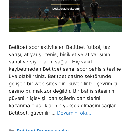
Betitbet spor aktiviteleri Betitbet futbol, ​​tazı
yarışı, at yarışı, tenis, bisiklet ve at yarışının
sanal versiyonlarını sağlar. Hiç vakit
kaybetmeden Betitbet sanal spor bahis sitesine
üye olabilirsiniz. Betitbet casino sektöründe
gelişen bir web sitesidir. Güvenilir bir çevrimiçi
casino bulmak zor değildir. Bir bahis sitesinin
güvenilir işleyişi, bahisçilerin bahislerini
kazanma olasılıklarının yüksek olmasını sağlar.
Betitbet, güvenilir …
Devamını oku…
Kategoriler