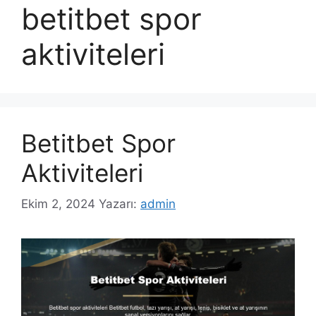
betitbet spor
aktiviteleri
Betitbet Spor
Aktiviteleri
Ekim 2, 2024
Yazarı:
admin