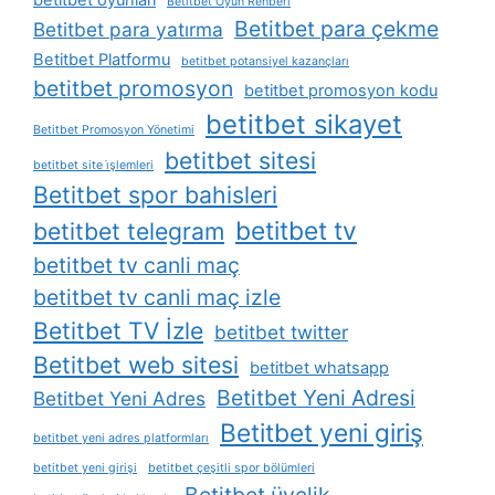
betitbet oyunları
Betitbet Oyun Rehberi
Betitbet para çekme
Betitbet para yatırma
Betitbet Platformu
betitbet potansiyel kazançları
betitbet promosyon
betitbet promosyon kodu
betitbet sikayet
Betitbet Promosyon Yönetimi
betitbet sitesi
betitbet site i̇şlemleri
Betitbet spor bahisleri
betitbet tv
betitbet telegram
betitbet tv canli maç
betitbet tv canli maç izle
Betitbet TV İzle
betitbet twitter
Betitbet web sitesi
betitbet whatsapp
Betitbet Yeni Adresi
Betitbet Yeni Adres
Betitbet yeni giriş
betitbet yeni adres platformları
betitbet yeni girişi
betitbet çeşitli spor bölümleri