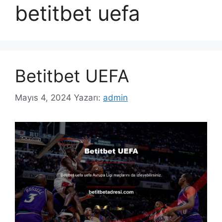
betitbet uefa
Betitbet UEFA
Mayıs 4, 2024
Yazarı:
admin