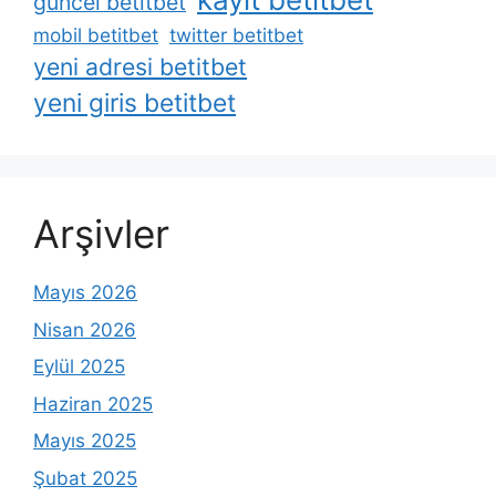
güncel betitbet
mobil betitbet
twitter betitbet
yeni adresi betitbet
yeni giris betitbet
Arşivler
Mayıs 2026
Nisan 2026
Eylül 2025
Haziran 2025
Mayıs 2025
Şubat 2025