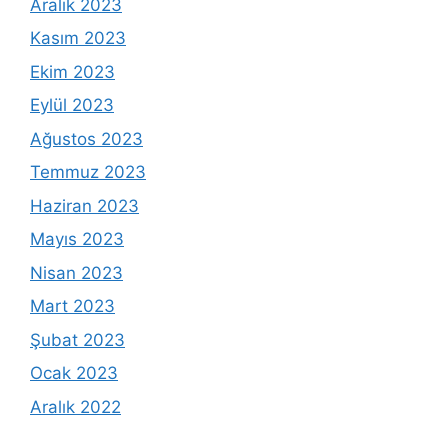
Aralık 2023
Kasım 2023
Ekim 2023
Eylül 2023
Ağustos 2023
Temmuz 2023
Haziran 2023
Mayıs 2023
Nisan 2023
Mart 2023
Şubat 2023
Ocak 2023
Aralık 2022