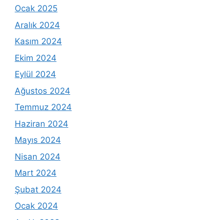
Ocak 2025
Aralık 2024
Kasım 2024
Ekim 2024
Eylül 2024
Ağustos 2024
Temmuz 2024
Haziran 2024
Mayıs 2024
Nisan 2024
Mart 2024
Şubat 2024
Ocak 2024