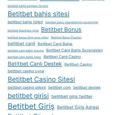
betitbet bahis koyması i̇le i̇lgili
Betitbet bahis sitesi
betitbet bahis türleri
betitbet bahis şikayetlerinin güvenilirliği
Betitbet Bonus
betitbet blackjack oyna
betitbet bonus bilgi oyun sitesi
Betitbet Bonus Puanları
betitbet canli
Betitbet Canlı Bahis
Betitbet Canlı Bahis Seçenekleri
betitbet canlı bahis durumu
Betitbet Canlı Casino
betitbet canlı bahis sitesi
Betitbet Canlı Destek
Betitbet Casino
betitbet casino oyna
Betitbet Casino Sitesi
betitbet casino şirketi
betitbet com
betitbet destek
betitbet girisi
betitbet giris twitter
Betitbet Giriş
Betitbet Giriş Adresi