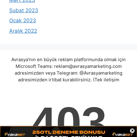
Mart 2023
Şubat 2023
Ocak 2023
Aralık 2022
Avrasya'nın en büyük reklam platformunda olmak için
Microsoft Teams:
reklam@avrasyamarketing.com
adresimizden veya Telegram: @Avrasyamarketing
adresimizden irtibat kurabilirsiniz. (Tek iletişim
adreslerimiz teams / telegram ve mail adresimizdir.
Harici hiçbir iletişim adresimiz bulunmamaktadır.
Lütfen itibar etmeyiniz.) Türkiye yasalarına göre 7258
sayılı kanun uyarınca yasa dışı bahis oynamanın
cezaları mevcuttur. Şu an bulunduğunuz site hiç bir
şekilde illegal bahis oyunları oynatmıyor ve oynamaya
aracı olmuyordur.
casifix
|
ntvsporbet
|
betwild
|
×
playbet
|
ritimbet
|
betpool
|
hızlıcasino
|
titobet