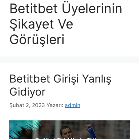
Betitbet Üyelerinin
Şikayet Ve
Görüşleri
Betitbet Girişi Yanlış
Gidiyor
Şubat 2, 2023
Yazarı:
admin