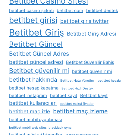
Betitbet Casino Sitesi
betitbet casino şirketi
betitbet com
betitbet destek
betitbet girisi
betitbet giris twitter
Betitbet Giriş
Betitbet Giriş Adresi
Betitbet Güncel
Betitbet Güncel Adres
betitbet güncel adresi
Betitbet Güvenilir Bahis
Betitbet güvenilir mi
betitbet güvenlir mi
betitbet hakkında
Betitbet Hata Yönetimi
betitbet hesabı
betitbet hesap kapatma
Betitbet Hızlı Destek
betitbet instagram
betitbet kayit
Betitbet kayıt
betitbet kullanıcıları
betitbet makul fiyatlar
betitbet maç izleme
betitbet maç izle
betitbet mobil uygulaması
betitbet mobil web sitesi blackjack oyna
betitbet müşteri hizmetleri