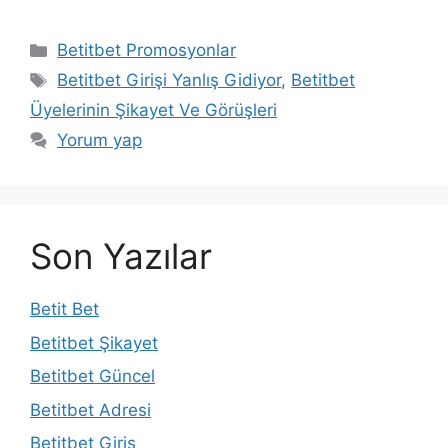
Kategoriler
Betitbet Promosyonlar
Etiketler
Betitbet Girişi Yanlış Gidiyor
,
Betitbet
Üyelerinin Şikayet Ve Görüşleri
Yorum yap
Son Yazılar
Betit Bet
Betitbet Şikayet
Betitbet Güncel
Betitbet Adresi
Betitbet Giriş