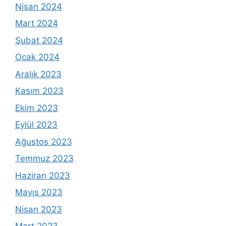
Nisan 2024
Mart 2024
Şubat 2024
Ocak 2024
Aralık 2023
Kasım 2023
Ekim 2023
Eylül 2023
Ağustos 2023
Temmuz 2023
Haziran 2023
Mayıs 2023
Nisan 2023