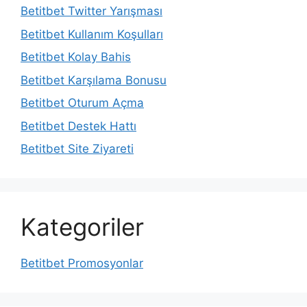
Betitbet Twitter Yarışması
Betitbet Kullanım Koşulları
Betitbet Kolay Bahis
Betitbet Karşılama Bonusu
Betitbet Oturum Açma
Betitbet Destek Hattı
Betitbet Site Ziyareti
Kategoriler
Betitbet Promosyonlar