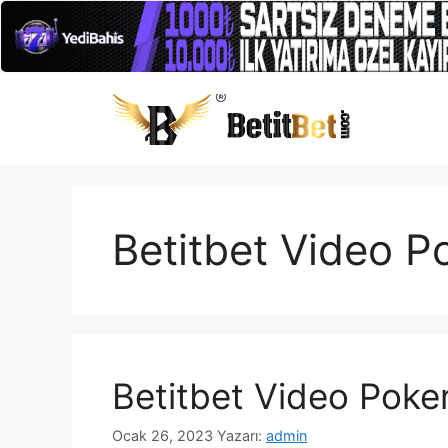
İçeriğe
atla
Betitbet Video P
Betitbet Video Poke
Ocak 26, 2023
Yazarı:
admin