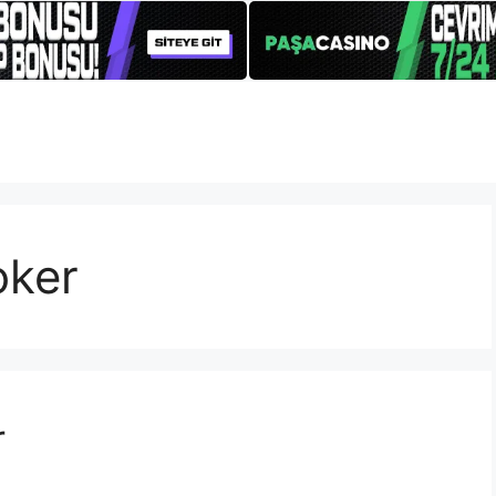
oker
r