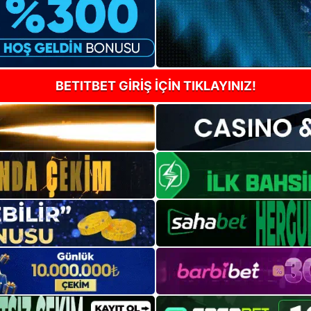
BETITBET GİRİŞ İÇİN TIKLAYINIZ!