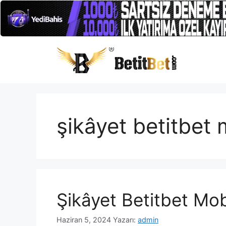
İçeriğe
atla
şikâyet betitbet 
Şikâyet Betitbet Mob
Haziran 5, 2024
Yazarı:
admin