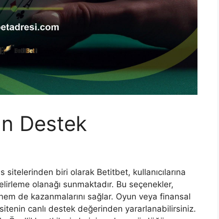
an Destek
itelerinden biri olarak Betitbet, kullanıcılarına
belirleme olanağı sunmaktadır. Bu seçenekler,
hem de kazanmalarını sağlar. Oyun veya finansal
 sitenin canlı destek değerinden yararlanabilirsiniz.