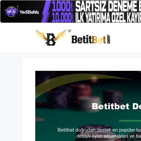
İçeriğe
atla