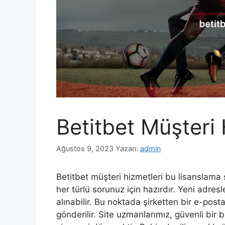
Betitbet Müşteri 
Ağustos 9, 2023
Yazarı:
admin
Betitbet müşteri hizmetleri bu lisanslama 
her türlü sorunuz için hazırdır. Yeni adres
alınabilir. Bu noktada şirketten bir e-posta
gönderilir. Site uzmanlarımız, güvenli bir b