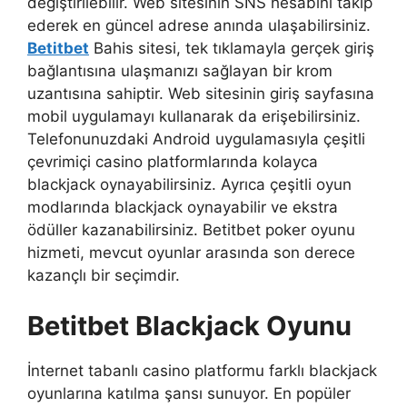
değiştirilebilir. Web sitesinin SNS hesabını takip
ederek en güncel adrese anında ulaşabilirsiniz.
Betitbet
Bahis sitesi, tek tıklamayla gerçek giriş
bağlantısına ulaşmanızı sağlayan bir krom
uzantısına sahiptir. Web sitesinin giriş sayfasına
mobil uygulamayı kullanarak da erişebilirsiniz.
Telefonunuzdaki Android uygulamasıyla çeşitli
çevrimiçi casino platformlarında kolayca
blackjack oynayabilirsiniz. Ayrıca çeşitli oyun
modlarında blackjack oynayabilir ve ekstra
ödüller kazanabilirsiniz. Betitbet poker oyunu
hizmeti, mevcut oyunlar arasında son derece
kazançlı bir seçimdir.
Betitbet Blackjack Oyunu
İnternet tabanlı casino platformu farklı blackjack
oyunlarına katılma şansı sunuyor. En popüler