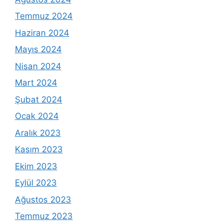
Temmuz 2024
Haziran 2024
Mayıs 2024
Nisan 2024
Mart 2024
Şubat 2024
Ocak 2024
Aralık 2023
Kasım 2023
Ekim 2023
Eylül 2023
Ağustos 2023
Temmuz 2023