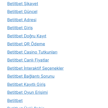
Betitbet Şikayet
Betitbet Güncel
Betitbet Adresi
Betitbet Giriş
Betitbet Doğru Kayıt
Betitbet QR Ödeme
Betitbet Casino Tutkunları
Betitbet Canlı Fiyatlar
Betitbet İnteraktif Seçenekler
Betitbet Bağlantı Sorunu
Betitbet Kayıtlı Giriş
Betitbet Oyun Erişimi
Betitbet