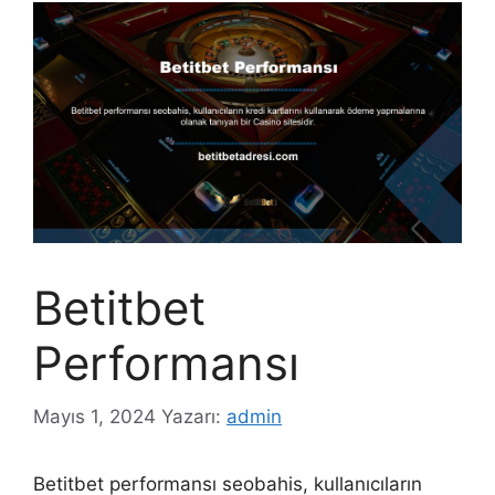
Betitbet
Performansı
Mayıs 1, 2024
Yazarı:
admin
Betitbet performansı seobahis, kullanıcıların