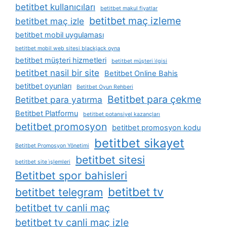
betitbet kullanıcıları
betitbet makul fiyatlar
betitbet maç izleme
betitbet maç izle
betitbet mobil uygulaması
betitbet mobil web sitesi blackjack oyna
betitbet müşteri hizmetleri
betitbet müşteri i̇lgisi
betitbet nasil bir site
Betitbet Online Bahis
betitbet oyunları
Betitbet Oyun Rehberi
Betitbet para çekme
Betitbet para yatırma
Betitbet Platformu
betitbet potansiyel kazançları
betitbet promosyon
betitbet promosyon kodu
betitbet sikayet
Betitbet Promosyon Yönetimi
betitbet sitesi
betitbet site i̇şlemleri
Betitbet spor bahisleri
betitbet tv
betitbet telegram
betitbet tv canli maç
betitbet tv canli maç izle