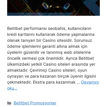
Betitbet performansı seobahis, kullanıcıların
kredi kartlarını kullanarak ödeme yapmalarına
olanak tanıyan bir Casino sitesidir. Sorunsuz
ödeme işlemlerini garanti altına almak için
üyelerin güvenilir ve tanınmış web sitelerine
öncelik vermesi çok önemlidir. Ayrıca Betitbet
ülkemizdeki yetkili Casino siteleri arasında yer
almaktadır. Çevrimiçi Casino siteleri, oyun
oynayan ve para kazanan birçok üyenin ilgisini
çekmektedir. Ekstra para kazanmak …
Devamını
oku…
Kategoriler
Betitbet Promosyonlar