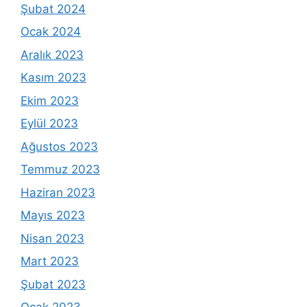
Şubat 2024
Ocak 2024
Aralık 2023
Kasım 2023
Ekim 2023
Eylül 2023
Ağustos 2023
Temmuz 2023
Haziran 2023
Mayıs 2023
Nisan 2023
Mart 2023
Şubat 2023