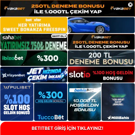
×
BETITBET GİRİŞ İÇİN TIKLAYINIZ!