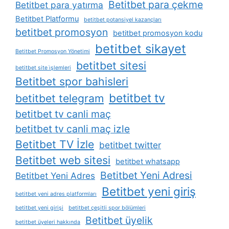
Betitbet para çekme
Betitbet para yatırma
Betitbet Platformu
betitbet potansiyel kazançları
betitbet promosyon
betitbet promosyon kodu
betitbet sikayet
Betitbet Promosyon Yönetimi
betitbet sitesi
betitbet site i̇şlemleri
Betitbet spor bahisleri
betitbet tv
betitbet telegram
betitbet tv canli maç
betitbet tv canli maç izle
Betitbet TV İzle
betitbet twitter
Betitbet web sitesi
betitbet whatsapp
Betitbet Yeni Adresi
Betitbet Yeni Adres
Betitbet yeni giriş
betitbet yeni adres platformları
betitbet yeni girişi
betitbet çeşitli spor bölümleri
Betitbet üyelik
betitbet üyeleri hakkında