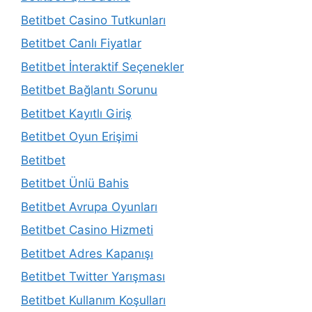
Betitbet Casino Tutkunları
Betitbet Canlı Fiyatlar
Betitbet İnteraktif Seçenekler
Betitbet Bağlantı Sorunu
Betitbet Kayıtlı Giriş
Betitbet Oyun Erişimi
Betitbet
Betitbet Ünlü Bahis
Betitbet Avrupa Oyunları
Betitbet Casino Hizmeti
Betitbet Adres Kapanışı
Betitbet Twitter Yarışması
Betitbet Kullanım Koşulları