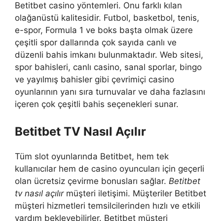
Betitbet casino yöntemleri. Onu farklı kılan
olağanüstü kalitesidir. Futbol, ​​basketbol, ​​tenis,
e-spor, Formula 1 ve boks başta olmak üzere
çeşitli spor dallarında çok sayıda canlı ve
düzenli bahis imkanı bulunmaktadır. Web sitesi,
spor bahisleri, canlı casino, sanal sporlar, bingo
ve yayılmış bahisler gibi çevrimiçi casino
oyunlarının yanı sıra turnuvalar ve daha fazlasını
içeren çok çeşitli bahis seçenekleri sunar.
Betitbet TV Nasıl Açılır
Tüm slot oyunlarında Betitbet, hem tek
kullanıcılar hem de casino oyuncuları için geçerli
olan ücretsiz çevirme bonusları sağlar.
Betitbet
tv nasıl açılır
müşteri iletişimi. Müşteriler Betitbet
müşteri hizmetleri temsilcilerinden hızlı ve etkili
yardım bekleyebilirler. Betitbet müşteri