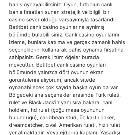
bahis oynayabilirsiniz. Oyun, futbolun canlı
bahis fırsatları sunan stratejik ve bilgili bir
casino sever olduğu varsayımıyla tasarlandı.
Betitbet canlı casino oyunlarına ayrılmış
bölümde bulabilirsiniz. Canlı casino oyunlarını
izleme, bunlara katılma ve gerçek zamanlı bahis
seçeneklerini kullanarak bahis oynama fırsatına
sahipsiniz. Gerekli tüm öğeler burada
mevcuttur. Betitbet canlı casino oyunları
bölümünde yalnızca dört oyunun ekran
görüntülerini alıyorum, ancak sitede
oynanabilecek çok sayıda başka oyun da var.
Bölgedeki ana seçenekler arasında Türk ruleti,
rulet ve Black Jack’in yanı sıra bakara, canlı
hold’em, hd rulet (çoğu masa oyununun
bulunduğu), caribbean stud, üç kartlı poker,
dreamcatcher, cıvalı Amerikan ruleti, hızlı rulet
yer almaktadır. Veya ejderha kaplanı. Yasadışı