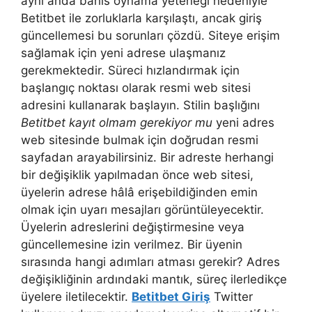
aynı anda bahis oynama yeteneği nedeniyle
Betitbet ile zorluklarla karşılaştı, ancak giriş
güncellemesi bu sorunları çözdü. Siteye erişim
sağlamak için yeni adrese ulaşmanız
gerekmektedir. Süreci hızlandırmak için
başlangıç ​​noktası olarak resmi web sitesi
adresini kullanarak başlayın. Stilin başlığını
Betitbet kayıt olmam gerekiyor mu
yeni adres
web sitesinde bulmak için doğrudan resmi
sayfadan arayabilirsiniz. Bir adreste herhangi
bir değişiklik yapılmadan önce web sitesi,
üyelerin adrese hâlâ erişebildiğinden emin
olmak için uyarı mesajları görüntüleyecektir.
Üyelerin adreslerini değiştirmesine veya
güncellemesine izin verilmez. Bir üyenin
sırasında hangi adımları atması gerekir? Adres
değişikliğinin ardındaki mantık, süreç ilerledikçe
üyelere iletilecektir.
Betitbet Giriş
Twitter