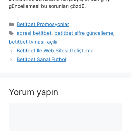
güncellemesi bu sorunları çözdü.
Kategoriler
Betitbet Promosyonlar
Etiketler
adresi betitbet
,
betitbet şifre güncelleme
,
betitbet tv nasıl açılır
Betitbet İle Web Sitesi Geliştirme
Betitbet Sanal Futbol
Yorum yapın
Yorum