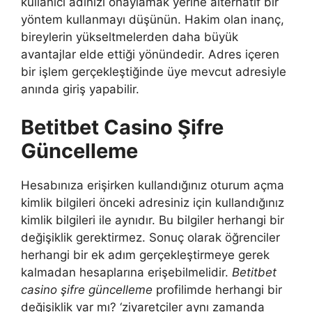
kullanıcı adınızı onaylamak yerine alternatif bir
yöntem kullanmayı düşünün. Hakim olan inanç,
bireylerin yükseltmelerden daha büyük
avantajlar elde ettiği yönündedir. Adres içeren
bir işlem gerçekleştiğinde üye mevcut adresiyle
anında giriş yapabilir.
Betitbet Casino Şifre
Güncelleme
Hesabınıza erişirken kullandığınız oturum açma
kimlik bilgileri önceki adresiniz için kullandığınız
kimlik bilgileri ile aynıdır. Bu bilgiler herhangi bir
değişiklik gerektirmez. Sonuç olarak öğrenciler
herhangi bir ek adım gerçekleştirmeye gerek
kalmadan hesaplarına erişebilmelidir.
Betitbet
casino şifre güncelleme
profilimde herhangi bir
değişiklik var mı? ‘ziyaretçiler aynı zamanda