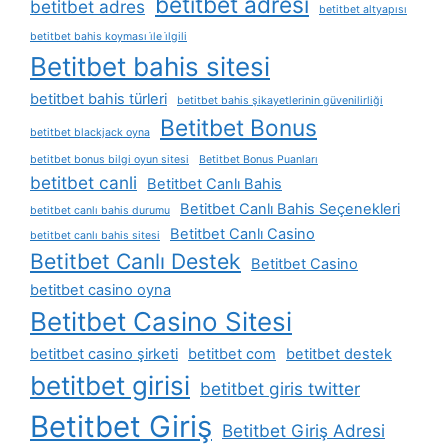
betitbet adresi
betitbet adres
betitbet altyapısı
betitbet bahis koyması i̇le i̇lgili
Betitbet bahis sitesi
betitbet bahis türleri
betitbet bahis şikayetlerinin güvenilirliği
Betitbet Bonus
betitbet blackjack oyna
betitbet bonus bilgi oyun sitesi
Betitbet Bonus Puanları
betitbet canli
Betitbet Canlı Bahis
Betitbet Canlı Bahis Seçenekleri
betitbet canlı bahis durumu
Betitbet Canlı Casino
betitbet canlı bahis sitesi
Betitbet Canlı Destek
Betitbet Casino
betitbet casino oyna
Betitbet Casino Sitesi
betitbet casino şirketi
betitbet com
betitbet destek
betitbet girisi
betitbet giris twitter
Betitbet Giriş
Betitbet Giriş Adresi