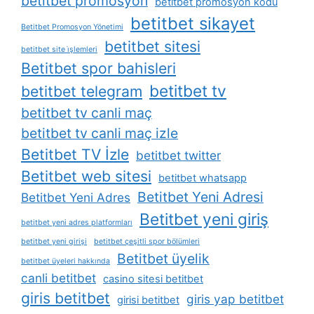
betitbet promosyon
betitbet promosyon kodu
betitbet sikayet
Betitbet Promosyon Yönetimi
betitbet sitesi
betitbet site i̇şlemleri
Betitbet spor bahisleri
betitbet tv
betitbet telegram
betitbet tv canli maç
betitbet tv canli maç izle
Betitbet TV İzle
betitbet twitter
Betitbet web sitesi
betitbet whatsapp
Betitbet Yeni Adresi
Betitbet Yeni Adres
Betitbet yeni giriş
betitbet yeni adres platformları
betitbet yeni girişi
betitbet çeşitli spor bölümleri
Betitbet üyelik
betitbet üyeleri hakkında
canli betitbet
casino sitesi betitbet
giris betitbet
giris yap betitbet
girisi betitbet