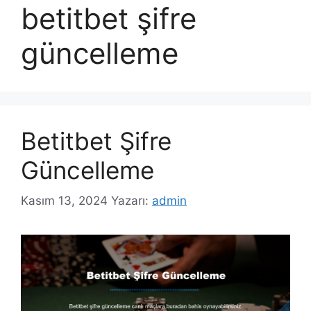
betitbet şifre
güncelleme
Betitbet Şifre
Güncelleme
Kasım 13, 2024
Yazarı:
admin