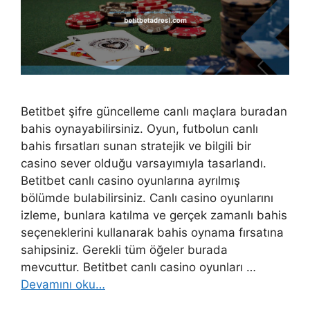
Betitbet şifre güncelleme canlı maçlara buradan
bahis oynayabilirsiniz. Oyun, futbolun canlı
bahis fırsatları sunan stratejik ve bilgili bir
casino sever olduğu varsayımıyla tasarlandı.
Betitbet canlı casino oyunlarına ayrılmış
bölümde bulabilirsiniz. Canlı casino oyunlarını
izleme, bunlara katılma ve gerçek zamanlı bahis
seçeneklerini kullanarak bahis oynama fırsatına
sahipsiniz. Gerekli tüm öğeler burada
mevcuttur. Betitbet canlı casino oyunları …
Devamını oku…