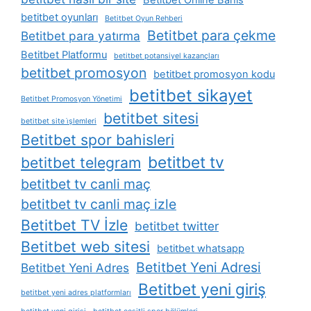
Betitbet Online Bahis
betitbet oyunları
Betitbet Oyun Rehberi
Betitbet para çekme
Betitbet para yatırma
Betitbet Platformu
betitbet potansiyel kazançları
betitbet promosyon
betitbet promosyon kodu
betitbet sikayet
Betitbet Promosyon Yönetimi
betitbet sitesi
betitbet site i̇şlemleri
Betitbet spor bahisleri
betitbet tv
betitbet telegram
betitbet tv canli maç
betitbet tv canli maç izle
Betitbet TV İzle
betitbet twitter
Betitbet web sitesi
betitbet whatsapp
Betitbet Yeni Adresi
Betitbet Yeni Adres
Betitbet yeni giriş
betitbet yeni adres platformları