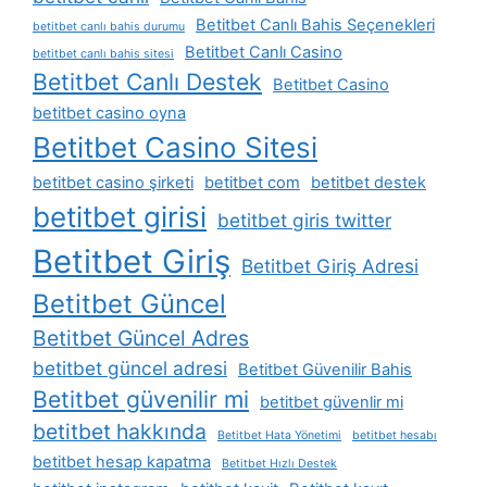
Betitbet Canlı Bahis Seçenekleri
betitbet canlı bahis durumu
Betitbet Canlı Casino
betitbet canlı bahis sitesi
Betitbet Canlı Destek
Betitbet Casino
betitbet casino oyna
Betitbet Casino Sitesi
betitbet casino şirketi
betitbet com
betitbet destek
betitbet girisi
betitbet giris twitter
Betitbet Giriş
Betitbet Giriş Adresi
Betitbet Güncel
Betitbet Güncel Adres
betitbet güncel adresi
Betitbet Güvenilir Bahis
Betitbet güvenilir mi
betitbet güvenlir mi
betitbet hakkında
Betitbet Hata Yönetimi
betitbet hesabı
betitbet hesap kapatma
Betitbet Hızlı Destek