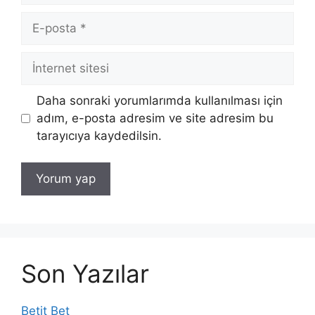
E-
posta
İnternet
sitesi
Daha sonraki yorumlarımda kullanılması için
adım, e-posta adresim ve site adresim bu
tarayıcıya kaydedilsin.
Son Yazılar
Betit Bet