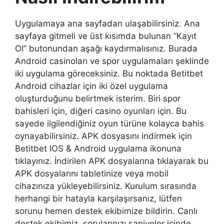
Uygulamaya ana sayfadan ulaşabilirsiniz. Ana
sayfaya gitmeli ve üst kısımda bulunan “Kayıt
Ol” butonundan aşağı kaydırmalısınız. Burada
Android casinoları ve spor uygulamaları şeklinde
iki uygulama göreceksiniz. Bu noktada Betitbet
Android cihazlar için iki özel uygulama
oluşturduğunu belirtmek isterim. Biri spor
bahisleri için, diğeri casino oyunları için. Bu
sayede ilgilendiğiniz oyun türüne kolayca bahis
oynayabilirsiniz. APK dosyasını indirmek için
Betitbet IOS & Android uygulama ikonuna
tıklayınız. İndirilen APK dosyalarına tıklayarak bu
APK dosyalarını tabletinize veya mobil
cihazınıza yükleyebilirsiniz. Kurulum sırasında
herhangi bir hatayla karşılaşırsanız, lütfen
sorunu hemen destek ekibimize bildirin. Canlı
destek ekibimiz, sorularınızı saniyeler içinde