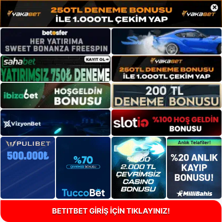
×
BETITBET GİRİŞ İÇİN TIKLAYINIZ!