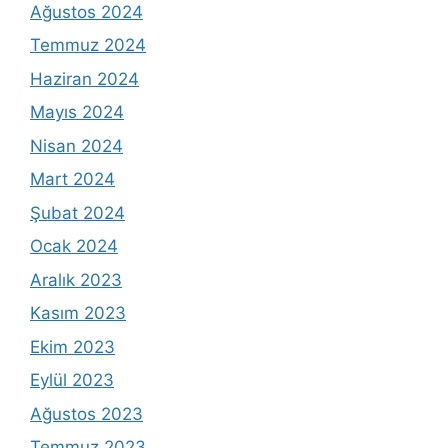
Ağustos 2024
Temmuz 2024
Haziran 2024
Mayıs 2024
Nisan 2024
Mart 2024
Şubat 2024
Ocak 2024
Aralık 2023
Kasım 2023
Ekim 2023
Eylül 2023
Ağustos 2023
Temmuz 2023