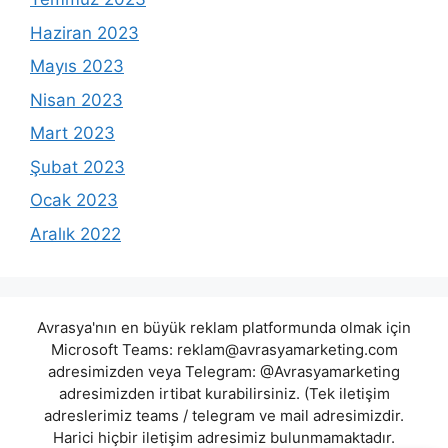
Haziran 2023
Mayıs 2023
Nisan 2023
Mart 2023
Şubat 2023
Ocak 2023
Aralık 2022
Avrasya'nın en büyük reklam platformunda olmak için
Microsoft Teams:
reklam@avrasyamarketing.com
adresimizden veya Telegram: @Avrasyamarketing
adresimizden irtibat kurabilirsiniz. (Tek iletişim
adreslerimiz teams / telegram ve mail adresimizdir.
Harici hiçbir iletişim adresimiz bulunmamaktadır.