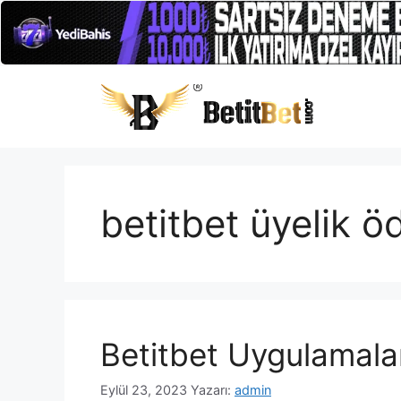
İçeriğe
atla
betitbet üyelik ö
Betitbet Uygulamala
Eylül 23, 2023
Yazarı:
admin