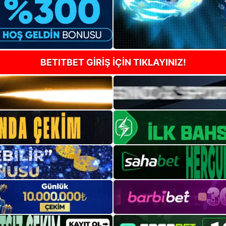
BETITBET GİRİŞ İÇİN TIKLAYINIZ!