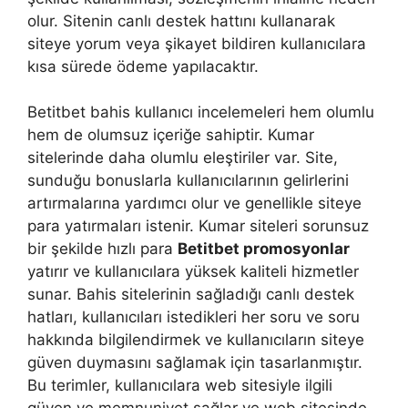
olur. Sitenin canlı destek hattını kullanarak
siteye yorum veya şikayet bildiren kullanıcılara
kısa sürede ödeme yapılacaktır.
Betitbet bahis kullanıcı incelemeleri hem olumlu
hem de olumsuz içeriğe sahiptir. Kumar
sitelerinde daha olumlu eleştiriler var. Site,
sunduğu bonuslarla kullanıcılarının gelirlerini
artırmalarına yardımcı olur ve genellikle siteye
para yatırmaları istenir. Kumar siteleri sorunsuz
bir şekilde hızlı para
Betitbet promosyonlar
yatırır ve kullanıcılara yüksek kaliteli hizmetler
sunar. Bahis sitelerinin sağladığı canlı destek
hatları, kullanıcıları istedikleri her soru ve soru
hakkında bilgilendirmek ve kullanıcıların siteye
güven duymasını sağlamak için tasarlanmıştır.
Bu terimler, kullanıcılara web sitesiyle ilgili