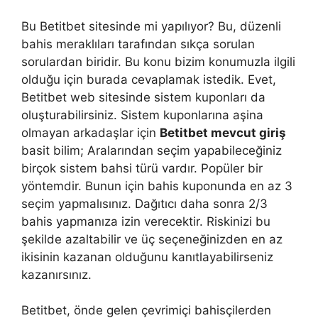
Bu Betitbet sitesinde mi yapılıyor? Bu, düzenli
bahis meraklıları tarafından sıkça sorulan
sorulardan biridir. Bu konu bizim konumuzla ilgili
olduğu için burada cevaplamak istedik. Evet,
Betitbet web sitesinde sistem kuponları da
oluşturabilirsiniz. Sistem kuponlarına aşina
olmayan arkadaşlar için
Betitbet mevcut giriş
basit bilim; Aralarından seçim yapabileceğiniz
birçok sistem bahsi türü vardır. Popüler bir
yöntemdir. Bunun için bahis kuponunda en az 3
seçim yapmalısınız. Dağıtıcı daha sonra 2/3
bahis yapmanıza izin verecektir. Riskinizi bu
şekilde azaltabilir ve üç seçeneğinizden en az
ikisinin kazanan olduğunu kanıtlayabilirseniz
kazanırsınız.
Betitbet, önde gelen çevrimiçi bahisçilerden