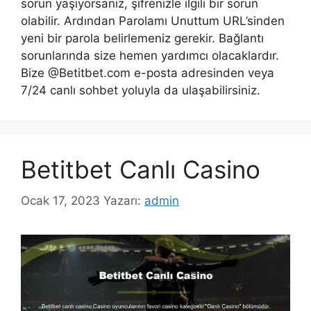
sorun yaşıyorsanız, şifrenizle ilgili bir sorun
olabilir. Ardından Parolamı Unuttum URL’sinden
yeni bir parola belirlemeniz gerekir. Bağlantı
sorunlarında size hemen yardımcı olacaklardır.
Bize @Betitbet.com e-posta adresinden veya
7/24 canlı sohbet yoluyla da ulaşabilirsiniz.
Betitbet Canlı Casino
Ocak 17, 2023
Yazarı:
admin