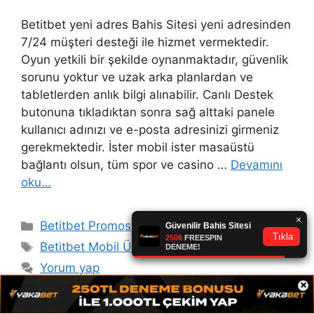
Betitbet yeni adres Bahis Sitesi yeni adresinden
7/24 müşteri desteği ile hizmet vermektedir.
Oyun yetkili bir şekilde oynanmaktadır, güvenlik
sorunu yoktur ve uzak arka planlardan ve
tabletlerden anlık bilgi alınabilir. Canlı Destek
butonuna tıkladıktan sonra sağ alttaki panele
kullanıcı adınızı ve e-posta adresinizi girmeniz
gerekmektedir. İster mobil ister masaüstü
bağlantı olsun, tüm spor ve casino …
Devamını
oku…
Kategoriler
Betitbet Promosyonlar
Etiketler
Betitbet Mobil Üyelik
,
Betitbet Yeni Adres
Yorum yap
×