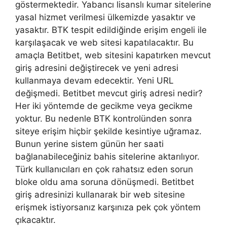
göstermektedir. Yabancı lisanslı kumar sitelerine
yasal hizmet verilmesi ülkemizde yasaktır ve
yasaktır. BTK tespit edildiğinde erişim engeli ile
karşılaşacak ve web sitesi kapatılacaktır. Bu
amaçla Betitbet, web sitesini kapatırken mevcut
giriş adresini değiştirecek ve yeni adresi
kullanmaya devam edecektir. Yeni URL
değişmedi. Betitbet mevcut giriş adresi nedir?
Her iki yöntemde de gecikme veya gecikme
yoktur. Bu nedenle BTK kontrolünden sonra
siteye erişim hiçbir şekilde kesintiye uğramaz.
Bunun yerine sistem günün her saati
bağlanabileceğiniz bahis sitelerine aktarılıyor.
Türk kullanıcıları en çok rahatsız eden sorun
bloke oldu ama soruna dönüşmedi. Betitbet
giriş adresinizi kullanarak bir web sitesine
erişmek istiyorsanız karşınıza pek çok yöntem
çıkacaktır.