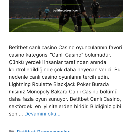
Betitbet canlı casino Casino oyuncularının favori
casino kategorisi “Canlı Casino” bölümüdür.
Çünkü yerdeki insanlar tarafından anında
kontrol edildiğinde çok daha heyecan verici. Bu
nedenle canlı casino oyunlarını tercih edin.
Lightning Roulette Blackjack Poker Burada
mısınız Monopoly Bakara Canlı Casino bölümü
daha fazla oyun sunuyor. Betitbet Canlı Casino,
sektördeki en iyi sitelerden biridir. Bildiğiniz gibi
son …
Devamını oku…
Kategoriler
Betitbet Promosyonlar