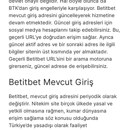
devlet onaylı değildir. Hal böyle olunca da
BTK’dan giriş engelleriyle karşılaşıyor. Betitbet
mevcut giriş adresini güncelleyerek hizmetine
devam etmektedir. Güncel giriş adresleri için
sosyal medya hesaplarını takip edebilirsiniz. Bu,
geçerli URL’ye doğrudan erişim sağlar. Ayrıca
güncel aktif adres ve bir sonraki adres ile ilgili
bilgiler sitenin üst kısmında yer almaktadır.
Geçerli Betitbet URL’sini bir arama motoruna
girerseniz, güncel adrese de erişebilirsiniz.
Betitbet Mevcut Giriş
Betitbet, mevcut giriş adresini periyodik olarak
değiştirir. Nitekim site birçok ülkede yasal ve
yetkili olmasına rağmen, kumar dünyasına
erişim sağlama söz konusu olduğunda
Türkiye’de yasadışı olarak faaliyet