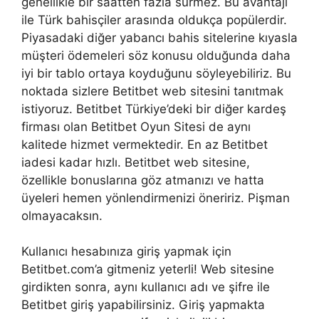
genellikle bir saatten fazla sürmez. Bu avantajı
ile Türk bahisçiler arasında oldukça popülerdir.
Piyasadaki diğer yabancı bahis sitelerine kıyasla
müşteri ödemeleri söz konusu olduğunda daha
iyi bir tablo ortaya koyduğunu söyleyebiliriz. Bu
noktada sizlere Betitbet web sitesini tanıtmak
istiyoruz. Betitbet Türkiye’deki bir diğer kardeş
firması olan Betitbet Oyun Sitesi de aynı
kalitede hizmet vermektedir. En az Betitbet
iadesi kadar hızlı. Betitbet web sitesine,
özellikle bonuslarına göz atmanızı ve hatta
üyeleri hemen yönlendirmenizi öneririz. Pişman
olmayacaksın.
Kullanıcı hesabınıza giriş yapmak için
Betitbet.com’a gitmeniz yeterli! Web sitesine
girdikten sonra, aynı kullanıcı adı ve şifre ile
Betitbet giriş yapabilirsiniz. Giriş yapmakta