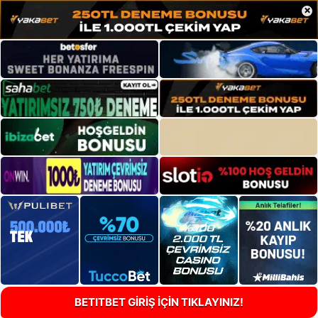
×
BETITBET GİRİŞ İÇİN TIKLAYINIZ!